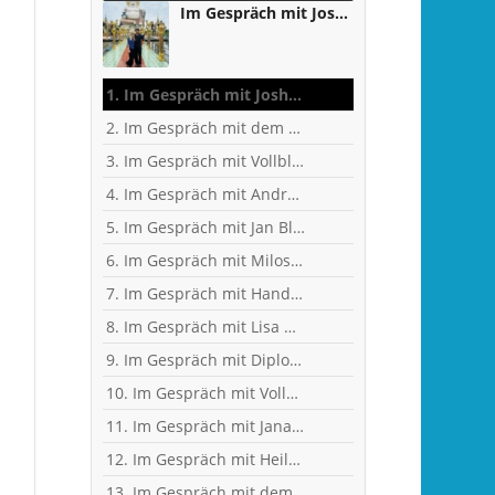
Im Gespräch mit Joshua Osifo - zwischen Studium, Handball und Weltreise
1. Im Gespräch mit Joshua Osifo - zwischen Studium, Handball und Weltreise
2. Im Gespräch mit dem ehemaligen Fußballer, jetzigen Handball-Fan und KFZ-Techniker-Meister Matthias Rieth
3. Im Gespräch mit Vollblut-Handballer und Personal Trainer Dennis Weit
4. Im Gespräch mit Andreas Kunz, ehemaliger Bundesliga-Spieler, Trainer und Inhaber des MTZ Großwallstadt
5. Im Gespräch mit Jan Blank, ehemaliger Handballer und Kapitän beim Drittligisten TV Kirchzell
6. Im Gespräch mit Milos Putera, Co-Trainer und Torhüter-Trainer beim Erstligisten SC DHfK Leipzig
7. Im Gespräch mit Handball-Trainer Alex Hauptmann
8. Im Gespräch mit Lisa Mößinger - Marketing und Sponsoring Verantwortliche bei den Flames
9. Im Gespräch mit Diplom-Ingenieur und Fitness-Trainer Achim Glaab
10. Im Gespräch mit Vollblut-Handballer Patrick Gempp vom <nobr>TV Großwallstadt</nobr>
11. Im Gespräch mit Jana Pfeil - Gründerin Netzwerk selbständiger Frauen
12. Im Gespräch mit Heilpraktikerin Angelika Rüdel
13. Im Gespräch mit dem ehemaligen TVG-Spieler und Rechtsanwalt Uli Wolf