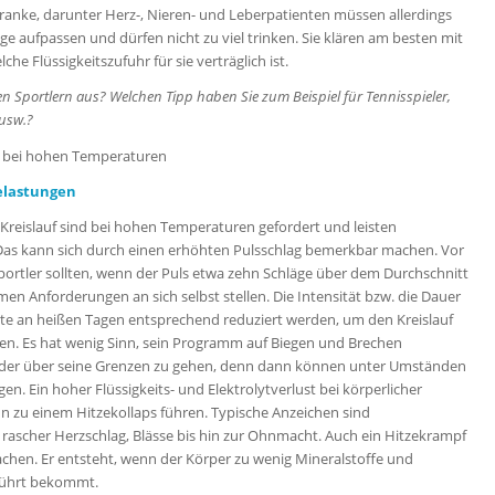
Kranke, darunter Herz-, Nieren- und Leberpatienten müssen allerdings
ge aufpassen und dürfen nicht zu viel trinken. Sie klären am besten mit
che Flüssigkeitszufuhr für sie verträglich ist.
den Sportlern aus? Welchen Tipp haben Sie zum Beispiel für Tennisspieler,
 usw.?
es bei hohen Temperaturen
elastungen
Kreislauf sind bei hohen Temperaturen gefordert und leisten
Das kann sich durch einen erhöhten Pulsschlag bemerkbar machen. Vor
ortler sollten, wenn der Puls etwa zehn Schläge über dem Durchschnitt
emen Anforderungen an sich selbst stellen. Die Intensität bzw. die Dauer
llte an heißen Tagen entsprechend reduziert werden, um den Kreislauf
zen. Es hat wenig Sinn, sein Programm auf Biegen und Brechen
der über seine Grenzen zu gehen, denn dann können unter Umständen
en. Ein hoher Flüssigkeits- und Elektrolytverlust bei körperlicher
 zu einem Hitzekollaps führen. Typische Anzeichen sind
 rascher Herzschlag, Blässe bis hin zur Ohnmacht. Auch ein Hitzekrampf
achen. Er entsteht, wenn der Körper zu wenig Mineralstoffe und
eführt bekommt.