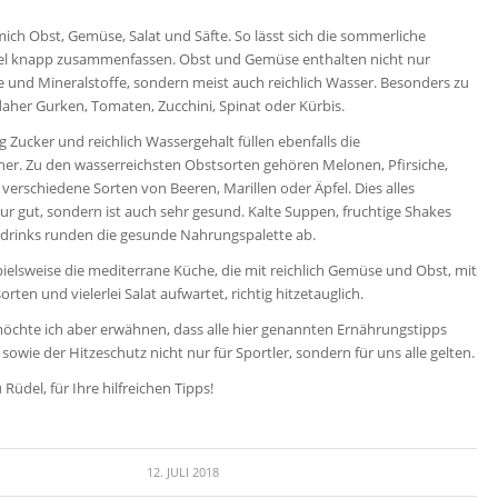
mich Obst, Gemüse, Salat und Säfte. So lässt sich die sommerliche
l knapp zusammenfassen. Obst und Gemüse enthalten nicht nur
e und Mineralstoffe, sondern meist auch reichlich Wasser. Besonders zu
aher Gurken, Tomaten, Zucchini, Spinat oder Kürbis.
 Zucker und reichlich Wassergehalt füllen ebenfalls die
cher. Zu den wasserreichsten Obstsorten gehören Melonen, Pfirsiche,
verschiedene Sorten von Beeren, Marillen oder Äpfel. Dies alles
ur gut, sondern ist auch sehr gesund. Kalte Suppen, fruchtige Shakes
hdrinks runden die gesunde Nahrungspalette ab.
spielsweise die mediterrane Küche, die mit reichlich Gemüse und Obst, mit
rten und vielerlei Salat aufwartet, richtig hitzetauglich.
chte ich aber erwähnen, dass alle hier genannten Ernährungstipps
sowie der Hitzeschutz nicht nur für Sportler, sondern für uns alle gelten.
 Rüdel, für Ihre hilfreichen Tipps!
12. JULI 2018