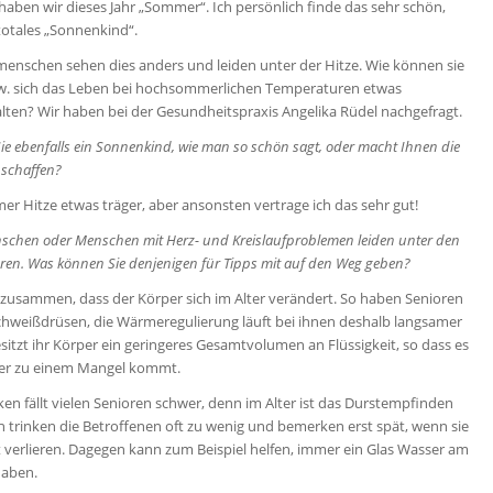
l haben wir dieses Jahr „Sommer“. Ich persönlich finde das sehr schön,
 totales „Sonnenkind“.
menschen sehen dies anders und leiden unter der Hitze. Wie können sie
zw. sich das Leben bei hochsommerlichen Temperaturen etwas
talten? Wir haben bei der Gesundheitspraxis Angelika Rüdel nachgefragt.
Sie ebenfalls ein Sonnenkind, wie man so schön sagt, oder macht Ihnen die
u schaffen?
mer Hitze etwas träger, aber ansonsten vertrage ich das sehr gut!
nschen oder Menschen mit Herz- und Kreislaufproblemen leiden unter den
en. Was können Sie denjenigen für Tipps mit auf den Weg geben?
zusammen, dass der Körper sich im Alter verändert. So haben Senioren
chweißdrüsen, die Wärmeregulierung läuft bei ihnen deshalb langsamer
itzt ihr Körper ein geringeres Gesamtvolumen an Flüssigkeit, so dass es
her zu einem Mangel kommt.
ken fällt vielen Senioren schwer, denn im Alter ist das Durstempfinden
h trinken die Betroffenen oft zu wenig und bemerken erst spät, wenn sie
it verlieren. Dagegen kann zum Beispiel helfen, immer ein Glas Wasser am
haben.