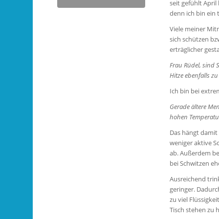
seit gefühlt Apri
denn ich bin ein
Viele meiner Mit
sich schützen b
erträglicher ges
Frau Rüdel, sind 
Hitze ebenfalls z
Ich bin bei extre
Gerade ältere Me
hohen Temperatur
Das hängt damit 
weniger aktive S
ab. Außerdem bes
bei Schwitzen e
Ausreichend trin
geringer. Dadurc
zu viel Flüssigke
Tisch stehen zu 