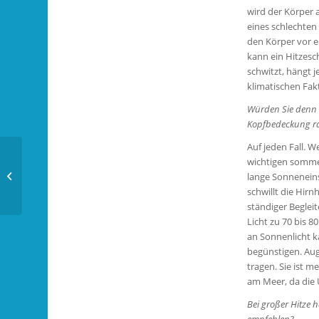
wird der Körper a
eines schlechten 
den Körper vor e
kann ein Hitzesch
schwitzt, hängt 
klimatischen Fak
Würden Sie denn 
Kopfbedeckung r
Auf jeden Fall. 
Anna Zaja gewinnt die
wichtigen sommer
11. Schönbusch Open
lange Sonnenein
powered by Brandt &
schwillt die Hir
Partner...
ständiger Begleit
Licht zu 70 bis 8
an Sonnenlicht 
begünstigen. Aug
tragen. Sie ist 
am Meer, da die U
Bei großer Hitze 