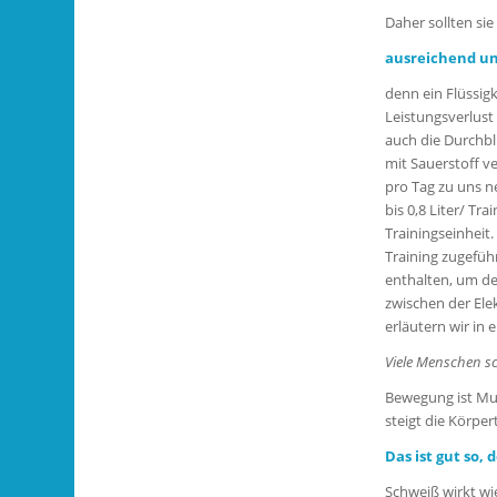
Daher sollten sie
ausreichend und
denn ein Flüssig
Leistungsverlust 
auch die Durchb
mit Sauerstoff ve
pro Tag zu uns n
bis 0,8 Liter/ T
Trainingseinheit.
Training zugefüh
enthalten, um de
zwischen der Ele
erläutern wir in 
Viele Menschen sc
Bewegung ist Mus
steigt die Körpe
Das ist gut so, 
Schweiß wirkt wi