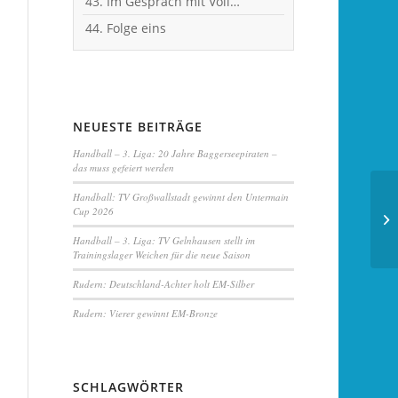
43. Im Gespräch mit Vollblut-Handballer Michael Spatz
44. Folge eins
NEUESTE BEITRÄGE
Handball – 3. Liga: 20 Jahre Baggerseepiraten –
das muss gefeiert werden
Handball:
TV Großwallstadt
gewinnt den Untermain
Cup 2026
Handball – 3. Liga:
TV Gelnhausen
stellt im
Trainingslager Weichen für die neue Saison
Rudern: Deutschland-Achter holt EM-Silber
Rudern: Vierer gewinnt
EM-Bronze
SCHLAGWÖRTER