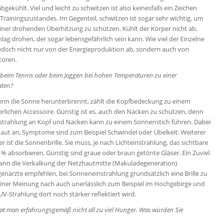
bgekühlt. Viel und leicht zu schwitzen ist also keinesfalls ein Zeichen
Trainingszustandes. Im Gegenteil, schwitzen ist sogar sehr wichtig, um
iner drohenden Überhitzung zu schützen. Kühlt der Körper nicht ab,
lag drohen, der sogar lebensgefährlich sein kann. Wie viel der Einzelne
jedoch nicht nur von der Energieproduktion ab, sondern auch von
toren.
beim Tennis oder beim Joggen bei hohen Temperaturen zu einer
aten?
Wenn die Sonne herunterbrennt, zählt die Kopfbedeckung zu einem
lichen Accessoire. Günstig ist es, auch den Nacken zu schützen, denn
strahlung an Kopf und Nacken kann zu einem Sonnenstich führen. Dabei
nhaut an, Symptome sind zum Beispiel Schwindel oder Übelkeit. Weiterer
er ist die Sonnenbrille. Sie muss, je nach Lichteinstrahlung, das sichtbare
0 % absorbieren. Günstig sind graue oder braun getönte Gläser. Ein Zuviel
kann die Verkalkung der Netzhautmitte (Makuladegeneration)
enärzte empfehlen, bei Sonneneinstrahlung grundsätzlich eine Brille zu
meiner Meinung nach auch unerlässlich zum Beispiel im Hochgebirge und
V-Strahlung dort noch stärker reflektiert wird.
hat man erfahrungsgemäß nicht all zu viel Hunger. Was würden Sie