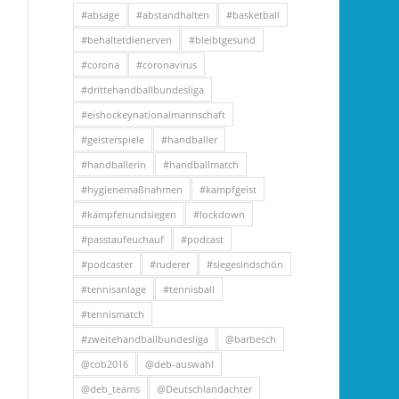
#absage
#abstandhalten
#basketball
#behaltetdienerven
#bleibtgesund
#corona
#coronavirus
#drittehandballbundesliga
#eishockeynationalmannschaft
#geisterspiele
#handballer
#handballerin
#handballmatch
#hygienemaßnahmen
#kampfgeist
#kämpfenundsiegen
#lockdown
#passtaufeuchauf
#podcast
#podcaster
#ruderer
#siegesindschön
#tennisanlage
#tennisball
#tennismatch
#zweitehandballbundesliga
@barbesch
@cob2016
@deb-auswahl
@deb_teams
@Deutschlandachter