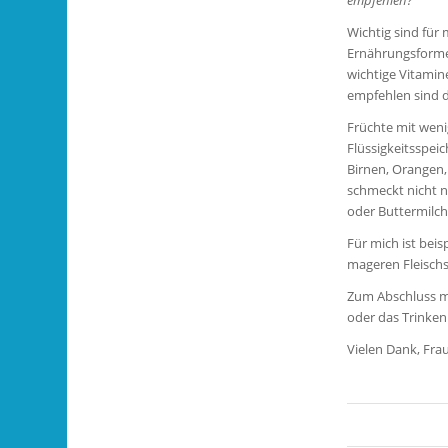
empfehlen?
Wichtig sind für 
Ernährungsforme
wichtige Vitamin
empfehlen sind d
Früchte mit wenig
Flüssigkeitsspei
Birnen, Orangen, 
schmeckt nicht n
oder Buttermilc
Für mich ist bei
mageren Fleischso
Zum Abschluss mö
oder das Trinken 
Vielen Dank, Frau