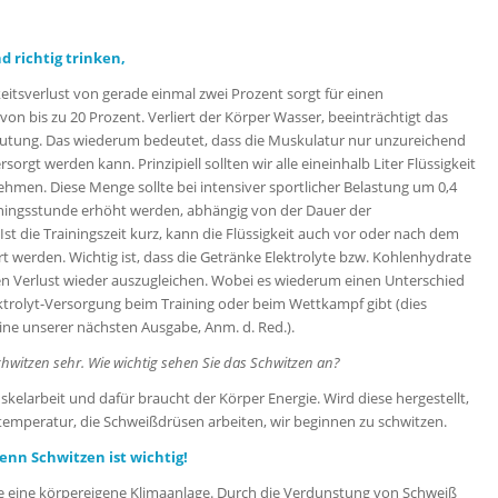
 richtig trinken,
keitsverlust von gerade einmal zwei Prozent sorgt für einen
von bis zu 20 Prozent. Verliert der Körper Wasser, beeinträchtigt das
lutung. Das wiederum bedeutet, dass die Muskulatur nur unzureichend
rsorgt werden kann. Prinzipiell sollten wir alle eineinhalb Liter Flüssigkeit
ehmen. Diese Menge sollte bei intensiver sportlicher Belastung um 0,4
rainingsstunde erhöht werden, abhängig von der Dauer der
 Ist die Trainingszeit kurz, kann die Flüssigkeit auch vor oder nach dem
rt werden. Wichtig ist, dass die Getränke Elektrolyte bzw. Kohlenhydrate
n Verlust wieder auszugleichen. Wobei es wiederum einen Unterschied
ktrolyt-Versorgung beim Training oder beim Wettkampf gibt (dies
eine unserer nächsten Ausgabe, Anm. d. Red.).
hwitzen sehr. Wie wichtig sehen Sie das Schwitzen an?
kelarbeit und dafür braucht der Körper Energie. Wird diese hergestellt,
rtemperatur, die Schweißdrüsen arbeiten, wir beginnen zu schwitzen.
denn Schwitzen ist wichtig!
e eine körpereigene Klimaanlage. Durch die Verdunstung von Schweiß