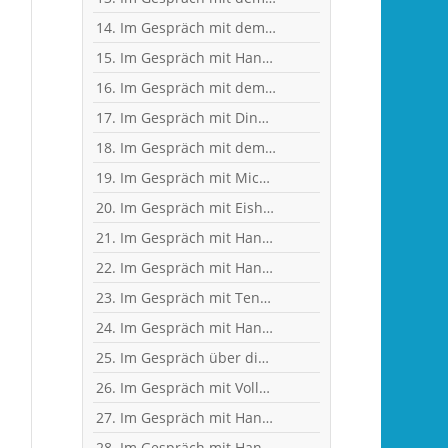
14. Im Gespräch mit dem ehemaligen Nationaltorhüter, Welt- und Europameister Carsten Lichtlein
15. Im Gespräch mit Handball-Trainer und Diplom-Sportwissenschaftler Ralf Bader
16. Im Gespräch mit dem ehemaligen Handball-Junioren-Nationalspieler Tom Spieß
17. Im Gespräch mit Dino Corak, Kreisläufer beim Handball-Zweitligisten TV Großwallstadt
18. Im Gespräch mit dem ehemaligen Handball-Junioren-Nationalspieler Lars Spieß
19. Im Gespräch mit Michael Spatz, Geschäftsführer des Handball-Zweitligisten TV Großwallstadt
20. Im Gespräch mit Eishockey-"Neu"-Bundestrainer Harold Kreis
21. Im Gespräch mit Handball-Torhüter Can Adanir
22. Im Gespräch mit Handball-Teammanagerin Nina Mattes
23. Im Gespräch mit Tennisprofi Marvin Netuschil
24. Im Gespräch mit Handball-Welt- und Europameister Carsten Lichtlein
25. Im Gespräch über dies und das mit Heilpraktikerin Angelika Rüdel
26. Im Gespräch mit Vollblut-Handballer Florian Eisenträger
27. Im Gespräch mit Handball-Torhüter Jan-Steffen Redwitz
28. Im Gespräch mit Handball-Nationaltorhüterin Isabell Roch