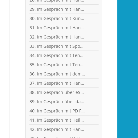
29. Im Gespräch mit Handball-Jugendkoordinator und Trainer Christian Plesser
30. Im Gespräch mit Künstler und Sänger Frank Keller
31. Im Gespräch mit Handballerin Emy van Wingerden
32. Im Gespräch mit Handball-Torhüterin Sabine Englert
33. Im Gespräch mit Sportwissenschaftler Ralf Brandt - Hirntumor und Sport
34. Im Gespräch mit Tennistrainer Christoph Meyer
35. Im Gespräch mit Tennisspielerin Sophia Luisa Niemeyer
36. Im Gespräch mit dem ehemaligen Handballer und jetzigen Wanderführer Arndt Morawe
37. Im Gespräch mit Handball-Nationaltorhüterin Ann-Cathrin Giegerich
38. Im Gespräch über eSports mit Benjamin Engler, Consultant und Dozent
39. Im Gespräch über das Corona-Virus mit Heilpraktikerin Angelika Rüdel
40. Im Gespräch mit PD Frau Dr. Wiewrodt - Hirntumor und Sport
41. Im Gespräch mit Heilpraktikerin Angelika Rüdel
42. Im Gespräch mit Handball-Trainer Tobias Milde