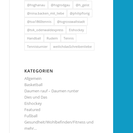
@hsghanau
@hsgrodgau
@h_geist
@nina.backen_mit_liebe
@philipflorig
@tva1860tennis
@tvgrosswallstadt
@tvk_odenwaldexpress
Eishockey
Handball
Rudern
Tennis
Tennisturnier
weilichdasSchreibenliebe
KATEGORIEN
Allgemein
Basketball
Daumen rauf – Daumen runter
Dies und Das
Eishockey
Featured
Fußball
Gesundheit/Wohlbefinden/Fitness und
mehr…