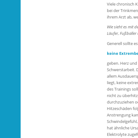
Viele chronisch 
bei der Trinkmen
ihrem Arzt ab, wel
Wie sieht es mit 
Läufer, Fußballer
Generell sollte 
keine Extremb
geben. Herz und 
Schwerstarbeit. 
allem Ausdauersp
liegt, keine extr
des Trainings so
nicht zu überhit
durchzuziehen o
Hitzeschäden folg
Anstrengung kann
Schwindelgefühl,
hat ähnliche Urs
Elektrolyte zug