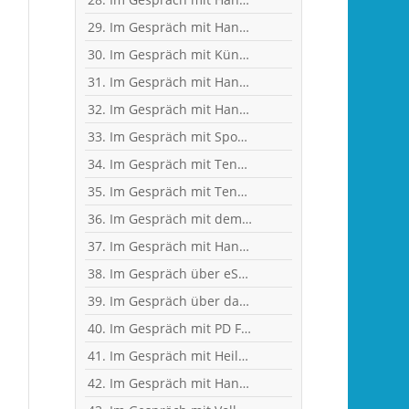
29. Im Gespräch mit Handball-Jugendkoordinator und Trainer Christian Plesser
30. Im Gespräch mit Künstler und Sänger Frank Keller
31. Im Gespräch mit Handballerin Emy van Wingerden
32. Im Gespräch mit Handball-Torhüterin Sabine Englert
33. Im Gespräch mit Sportwissenschaftler Ralf Brandt - Hirntumor und Sport
34. Im Gespräch mit Tennistrainer Christoph Meyer
35. Im Gespräch mit Tennisspielerin Sophia Luisa Niemeyer
36. Im Gespräch mit dem ehemaligen Handballer und jetzigen Wanderführer Arndt Morawe
37. Im Gespräch mit Handball-Nationaltorhüterin Ann-Cathrin Giegerich
38. Im Gespräch über eSports mit Benjamin Engler, Consultant und Dozent
39. Im Gespräch über das Corona-Virus mit Heilpraktikerin Angelika Rüdel
40. Im Gespräch mit PD Frau Dr. Wiewrodt - Hirntumor und Sport
41. Im Gespräch mit Heilpraktikerin Angelika Rüdel
42. Im Gespräch mit Handball-Trainer Tobias Milde