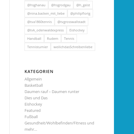
@hsghanau
@hsgrodgau
@h_geist
@nina.backen_mit_liebe
@philipflorig
@tva1860tennis
@tvgrosswallstadt
@tvk_odenwaldexpress
Eishockey
Handball
Rudern
Tennis
Tennisturnier
weilichdasSchreibenliebe
KATEGORIEN
Allgemein
Basketball
Daumen rauf – Daumen runter
Dies und Das
Eishockey
Featured
Fußball
Gesundheit/Wohlbefinden/Fitness und
mehr…