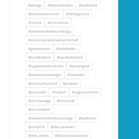
#absage
#abstandhalten
#basketball
#behaltetdienerven
#bleibtgesund
#corona
#coronavirus
#drittehandballbundesliga
#eishockeynationalmannschaft
#geisterspiele
#handballer
#handballerin
#handballmatch
#hygienemaßnahmen
#kampfgeist
#kämpfenundsiegen
#lockdown
#passtaufeuchauf
#podcast
#podcaster
#ruderer
#siegesindschön
#tennisanlage
#tennisball
#tennismatch
#zweitehandballbundesliga
@barbesch
@cob2016
@deb-auswahl
@deb_teams
@Deutschlandachter