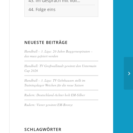
43. Im Gespräch mit Vollblut-Handballer Michael Spatz
44. Folge eins
NEUESTE BEITRÄGE
Handball – 3. Liga: 20 Jahre Baggerseepiraten –
das muss gefeiert werden
Handball:
TV Großwallstadt
gewinnt den Untermain
Cup 2026
Handball – 3. Liga:
TV Gelnhausen
stellt im
Trainingslager Weichen für die neue Saison
Rudern: Deutschland-Achter holt EM-Silber
Rudern: Vierer gewinnt
EM-Bronze
SCHLAGWÖRTER