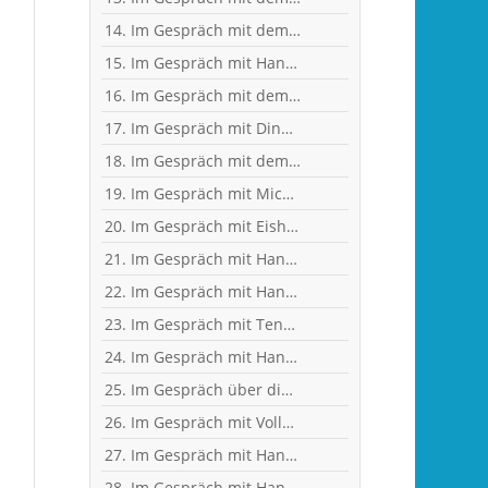
14. Im Gespräch mit dem ehemaligen Nationaltorhüter, Welt- und Europameister Carsten Lichtlein
15. Im Gespräch mit Handball-Trainer und Diplom-Sportwissenschaftler Ralf Bader
16. Im Gespräch mit dem ehemaligen Handball-Junioren-Nationalspieler Tom Spieß
17. Im Gespräch mit Dino Corak, Kreisläufer beim Handball-Zweitligisten TV Großwallstadt
18. Im Gespräch mit dem ehemaligen Handball-Junioren-Nationalspieler Lars Spieß
19. Im Gespräch mit Michael Spatz, Geschäftsführer des Handball-Zweitligisten TV Großwallstadt
20. Im Gespräch mit Eishockey-"Neu"-Bundestrainer Harold Kreis
21. Im Gespräch mit Handball-Torhüter Can Adanir
22. Im Gespräch mit Handball-Teammanagerin Nina Mattes
23. Im Gespräch mit Tennisprofi Marvin Netuschil
24. Im Gespräch mit Handball-Welt- und Europameister Carsten Lichtlein
25. Im Gespräch über dies und das mit Heilpraktikerin Angelika Rüdel
26. Im Gespräch mit Vollblut-Handballer Florian Eisenträger
27. Im Gespräch mit Handball-Torhüter Jan-Steffen Redwitz
28. Im Gespräch mit Handball-Nationaltorhüterin Isabell Roch