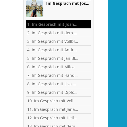
Im Gespräch mit Joshua Osifo - zwischen Studium, Handball und Weltreise
1. Im Gespräch mit Joshua Osifo - zwischen Studium, Handball und Weltreise
2. Im Gespräch mit dem ehemaligen Fußballer, jetzigen Handball-Fan und KFZ-Techniker-Meister Matthias Rieth
3. Im Gespräch mit Vollblut-Handballer und Personal Trainer Dennis Weit
4. Im Gespräch mit Andreas Kunz, ehemaliger Bundesliga-Spieler, Trainer und Inhaber des MTZ Großwallstadt
5. Im Gespräch mit Jan Blank, ehemaliger Handballer und Kapitän beim Drittligisten TV Kirchzell
6. Im Gespräch mit Milos Putera, Co-Trainer und Torhüter-Trainer beim Erstligisten SC DHfK Leipzig
7. Im Gespräch mit Handball-Trainer Alex Hauptmann
8. Im Gespräch mit Lisa Mößinger - Marketing und Sponsoring Verantwortliche bei den Flames
9. Im Gespräch mit Diplom-Ingenieur und Fitness-Trainer Achim Glaab
10. Im Gespräch mit Vollblut-Handballer Patrick Gempp vom <nobr>TV Großwallstadt</nobr>
11. Im Gespräch mit Jana Pfeil - Gründerin Netzwerk selbständiger Frauen
12. Im Gespräch mit Heilpraktikerin Angelika Rüdel
13. Im Gespräch mit dem ehemaligen TVG-Spieler und Rechtsanwalt Uli Wolf