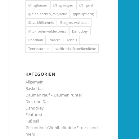
@hsghanau
@hsgrodgau
@h_geist
@nina.backen_mit_liebe
@philipflorig
@tva1860tennis
@tvgrosswallstadt
@tvk_odenwaldexpress
Eishockey
Handball
Rudern
Tennis
Tennisturnier
weilichdasSchreibenliebe
KATEGORIEN
Allgemein
Basketball
Daumen rauf – Daumen runter
Dies und Das
Eishockey
Featured
Fußball
Gesundheit/Wohlbefinden/Fitness und
mehr…