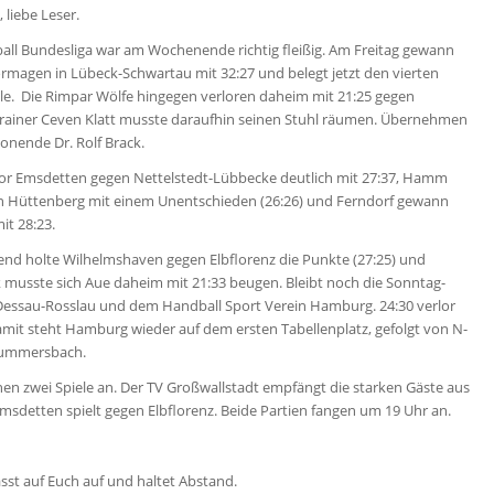
 liebe Leser.
all Bundesliga war am Wochenende richtig fleißig. Am Freitag gewann
rmagen in Lübeck-Schwartau mit 32:27 und belegt jetzt den vierten
elle. Die Rimpar Wölfe hingegen verloren daheim mit 21:25 gegen
Trainer Ceven Klatt musste daraufhin seinen Stuhl räumen. Übernehmen
sonende Dr. Rolf Brack.
or Emsdetten gegen Nettelstedt-Lübbecke deutlich mit 27:37, Hamm
on Hüttenberg mit einem Unentschieden (26:26) und Ferndorf gewann
it 28:23.
nd holte Wilhelmshaven gegen Elbflorenz die Punkte (27:25) und
 musste sich Aue daheim mit 21:33 beugen. Bleibt noch die Sonntag-
Dessau-Rosslau und dem Handball Sport Verein Hamburg. 24:30 verlor
it steht Hamburg wieder auf dem ersten Tabellenplatz, gefolgt von N-
ummersbach.
en zwei Spiele an. Der TV Großwallstadt empfängt die starken Gäste aus
detten spielt gegen Elbflorenz. Beide Partien fangen um 19 Uhr an.
asst auf Euch auf und haltet Abstand.