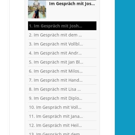
Im Gespräch mit Joshua Osifo - zwischen Studium, Handball und Weltreise
1. Im Gespräch mit Joshua Osifo - zwischen Studium, Handball und Weltreise
2. Im Gespräch mit dem ehemaligen Fußballer, jetzigen Handball-Fan und KFZ-Techniker-Meister Matthias Rieth
3. Im Gespräch mit Vollblut-Handballer und Personal Trainer Dennis Weit
4. Im Gespräch mit Andreas Kunz, ehemaliger Bundesliga-Spieler, Trainer und Inhaber des MTZ Großwallstadt
5. Im Gespräch mit Jan Blank, ehemaliger Handballer und Kapitän beim Drittligisten TV Kirchzell
6. Im Gespräch mit Milos Putera, Co-Trainer und Torhüter-Trainer beim Erstligisten SC DHfK Leipzig
7. Im Gespräch mit Handball-Trainer Alex Hauptmann
8. Im Gespräch mit Lisa Mößinger - Marketing und Sponsoring Verantwortliche bei den Flames
9. Im Gespräch mit Diplom-Ingenieur und Fitness-Trainer Achim Glaab
10. Im Gespräch mit Vollblut-Handballer Patrick Gempp vom <nobr>TV Großwallstadt</nobr>
11. Im Gespräch mit Jana Pfeil - Gründerin Netzwerk selbständiger Frauen
12. Im Gespräch mit Heilpraktikerin Angelika Rüdel
13. Im Gespräch mit dem ehemaligen TVG-Spieler und Rechtsanwalt Uli Wolf