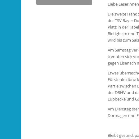
Liebe Leserinnen,
Die zweite Handb
der TSV Bayer Do
Platz in der Tab
Bietigheim und 
wird bis zum Sai
Am Samstag verl
trennten sich v
gegen Eisenach m
Etwas überrasche
Fürstenfeldbruck
Partie zwischen 
der DRHV und dam
Lübbecke und G
Am Dienstag steh
Dormagen und Ems
Bleibt gesund, p