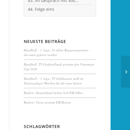
43. Im Gespräch mit Vollblut-Handballer Michael Spatz
44. Folge eins
NEUESTE BEITRÄGE
Handball – 3. Liga: 20 Jahre Baggerseepiraten –
das muss gefeiert werden
Handball:
TV Großwallstadt
gewinnt den Untermain
Cup 2026
Handball – 3. Liga:
TV Gelnhausen
stellt im
Trainingslager Weichen für die neue Saison
Rudern: Deutschland-Achter holt EM-Silber
Rudern: Vierer gewinnt
EM-Bronze
SCHLAGWÖRTER