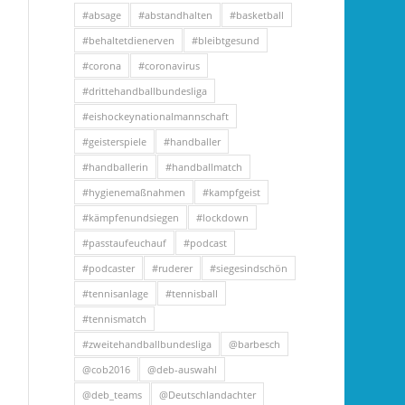
#absage
#abstandhalten
#basketball
#behaltetdienerven
#bleibtgesund
#corona
#coronavirus
#drittehandballbundesliga
#eishockeynationalmannschaft
#geisterspiele
#handballer
#handballerin
#handballmatch
#hygienemaßnahmen
#kampfgeist
#kämpfenundsiegen
#lockdown
#passtaufeuchauf
#podcast
#podcaster
#ruderer
#siegesindschön
#tennisanlage
#tennisball
#tennismatch
#zweitehandballbundesliga
@barbesch
@cob2016
@deb-auswahl
@deb_teams
@Deutschlandachter