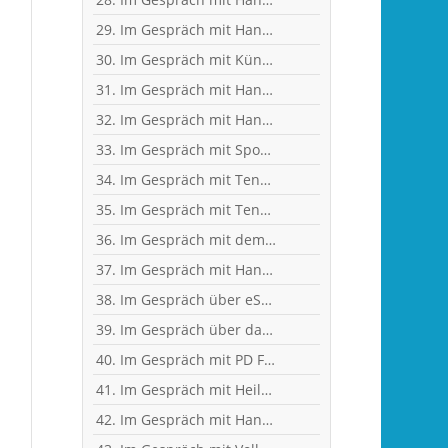
29. Im Gespräch mit Handball-Jugendkoordinator und Trainer Christian Plesser
30. Im Gespräch mit Künstler und Sänger Frank Keller
31. Im Gespräch mit Handballerin Emy van Wingerden
32. Im Gespräch mit Handball-Torhüterin Sabine Englert
33. Im Gespräch mit Sportwissenschaftler Ralf Brandt - Hirntumor und Sport
34. Im Gespräch mit Tennistrainer Christoph Meyer
35. Im Gespräch mit Tennisspielerin Sophia Luisa Niemeyer
36. Im Gespräch mit dem ehemaligen Handballer und jetzigen Wanderführer Arndt Morawe
37. Im Gespräch mit Handball-Nationaltorhüterin Ann-Cathrin Giegerich
38. Im Gespräch über eSports mit Benjamin Engler, Consultant und Dozent
39. Im Gespräch über das Corona-Virus mit Heilpraktikerin Angelika Rüdel
40. Im Gespräch mit PD Frau Dr. Wiewrodt - Hirntumor und Sport
41. Im Gespräch mit Heilpraktikerin Angelika Rüdel
42. Im Gespräch mit Handball-Trainer Tobias Milde