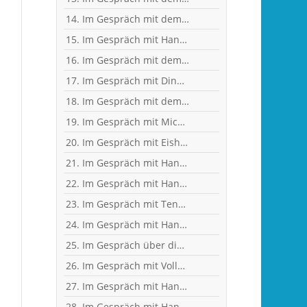
14. Im Gespräch mit dem ehemaligen Nationaltorhüter, Welt- und Europameister Carsten Lichtlein
15. Im Gespräch mit Handball-Trainer und Diplom-Sportwissenschaftler Ralf Bader
16. Im Gespräch mit dem ehemaligen Handball-Junioren-Nationalspieler Tom Spieß
17. Im Gespräch mit Dino Corak, Kreisläufer beim Handball-Zweitligisten TV Großwallstadt
18. Im Gespräch mit dem ehemaligen Handball-Junioren-Nationalspieler Lars Spieß
19. Im Gespräch mit Michael Spatz, Geschäftsführer des Handball-Zweitligisten TV Großwallstadt
20. Im Gespräch mit Eishockey-"Neu"-Bundestrainer Harold Kreis
21. Im Gespräch mit Handball-Torhüter Can Adanir
22. Im Gespräch mit Handball-Teammanagerin Nina Mattes
23. Im Gespräch mit Tennisprofi Marvin Netuschil
24. Im Gespräch mit Handball-Welt- und Europameister Carsten Lichtlein
25. Im Gespräch über dies und das mit Heilpraktikerin Angelika Rüdel
26. Im Gespräch mit Vollblut-Handballer Florian Eisenträger
27. Im Gespräch mit Handball-Torhüter Jan-Steffen Redwitz
28. Im Gespräch mit Handball-Nationaltorhüterin Isabell Roch