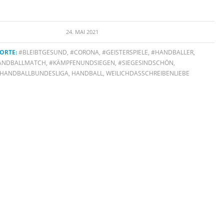
24. MAI 2021
ORTE:
#BLEIBTGESUND
,
#CORONA
,
#GEISTERSPIELE
,
#HANDBALLER
,
ANDBALLMATCH
,
#KÄMPFENUNDSIEGEN
,
#SIEGESINDSCHÖN
,
EHANDBALLBUNDESLIGA
,
HANDBALL
,
WEILICHDASSCHREIBENLIEBE