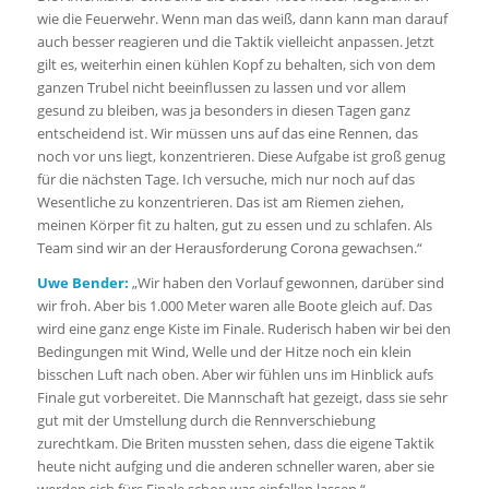
wie die Feuerwehr. Wenn man das weiß, dann kann man darauf
auch besser reagieren und die Taktik vielleicht anpassen. Jetzt
gilt es, weiterhin einen kühlen Kopf zu behalten, sich von dem
ganzen Trubel nicht beeinflussen zu lassen und vor allem
gesund zu bleiben, was ja besonders in diesen Tagen ganz
entscheidend ist. Wir müssen uns auf das eine Rennen, das
noch vor uns liegt, konzentrieren. Diese Aufgabe ist groß genug
für die nächsten Tage. Ich versuche, mich nur noch auf das
Wesentliche zu konzentrieren. Das ist am Riemen ziehen,
meinen Körper fit zu halten, gut zu essen und zu schlafen. Als
Team sind wir an der Herausforderung Corona gewachsen.“
Uwe Bender:
„Wir haben den Vorlauf gewonnen, darüber sind
wir froh. Aber bis 1.000 Meter waren alle Boote gleich auf. Das
wird eine ganz enge Kiste im Finale. Ruderisch haben wir bei den
Bedingungen mit Wind, Welle und der Hitze noch ein klein
bisschen Luft nach oben. Aber wir fühlen uns im Hinblick aufs
Finale gut vorbereitet. Die Mannschaft hat gezeigt, dass sie sehr
gut mit der Umstellung durch die Rennverschiebung
zurechtkam. Die Briten mussten sehen, dass die eigene Taktik
heute nicht aufging und die anderen schneller waren, aber sie
werden sich fürs Finale schon was einfallen lassen.“