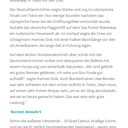
Waterway in Tokio vor den USA.
Der Deutschland-Achter zeigte Stärke und zog ins olympische
Finale von Tokio ein: Nur wenige Stunden nachdem das
olympische Feuer bei der Eröffnungsfeier entzündet wurde,
fackelte das deutsche Flaggschiff auf dem Sea Forest Waterway
ein ruderisches Feuerwerk ab. Im Vorlauf siegte die Crew um
Schlagmann Hannes Ocik mit einer halben Bootslänge vor den
US-Amerikanern, die lange Zeit in Führung lagen.
Auf dem letzten Streckenabschnitt aber schob sich der
Deutschland-Achter vorbei und überquerte die Ziellinie mit
einem Vorsprung von eineinhalb Sekunden. „Wir sind gefühlt
ein gutes Rennen gefahren. Ich sehe uns fürs Finale gut
aufstellt“, sagte Hannes Ocik. Auch Bundestrainer Uwe Bender
war sehr zufrieden mit dem ersten Auftritt in Tokio: „Man muss
auf einem sehr hohen Niveau sein, um so ein Ding abzufackeln,
wie wir es heute gemacht haben. Das war eine sehr gute
Leistung.“
Nerven bewahrt
Schon die äußeren Umstände – 33 Grad Celsius, knallige Sonne
und ein leicht seitlich hereinwehender Gegenwind – waren eine