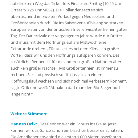
auf direktem Weg das Ticket fürs Finale am Freitag (10.25 Uhr
Ortszeit/3.25 Uhr MESZ). Die Holländer setzten sich
überraschend im zweiten Vorlauf gegen Neuseeland und
Großbritannien durch. Die im Saisonverlauf bislang so starken
Europameister von der britischen Insel erwischten keinen guten
Tag. Der Dauerrivale der vergangenen Jahre wurde nur Dritter
und muss mit dem Hoffnungslauf am Mittwoch eine
Extrarunde drehen. „Für uns ist es bei dem Klima ein großer
Vorteil, dass wir uns den Hoffnungslauf sparen können. Das
zusätzliche Rennen ist für die anderen großen Nationen aber
auch kein großer Nachteil. Mit Großbritannien ist immer zu
rechnen. Sie sind physisch so fit, dass sie an einem
Hoffnungslauf wachsen und sich noch mal verbessern können“,
sagte Ocik und weiß: “Abhaken darf man den Rio-Sieger noch
lange nicht.”
Weitere Stimmen:
Hannes Ocik:
„Das Rennen war ein Schuss ins Blaue. Jetzt
können wir das Ganze schon ein bisschen besser einschätzen.
Die Amerikaner etwa sind die ersten 1.000 Meter losgefahren