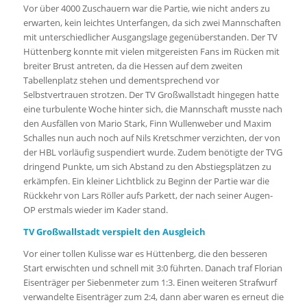
Vor über 4000 Zuschauern war die Partie, wie nicht anders zu
erwarten, kein leichtes Unterfangen, da sich zwei Mannschaften
mit unterschiedlicher Ausgangslage gegenüberstanden. Der TV
Hüttenberg konnte mit vielen mitgereisten Fans im Rücken mit
breiter Brust antreten, da die Hessen auf dem zweiten
Tabellenplatz stehen und dementsprechend vor
Selbstvertrauen strotzen. Der TV Großwallstadt hingegen hatte
eine turbulente Woche hinter sich, die Mannschaft musste nach
den Ausfällen von Mario Stark, Finn Wullenweber und Maxim
Schalles nun auch noch auf Nils Kretschmer verzichten, der von
der HBL vorläufig suspendiert wurde. Zudem benötigte der TVG
dringend Punkte, um sich Abstand zu den Abstiegsplätzen zu
erkämpfen. Ein kleiner Lichtblick zu Beginn der Partie war die
Rückkehr von Lars Röller aufs Parkett, der nach seiner Augen-
OP erstmals wieder im Kader stand.
TV Großwallstadt verspielt den Ausgleich
Vor einer tollen Kulisse war es Hüttenberg, die den besseren
Start erwischten und schnell mit 3:0 führten. Danach traf Florian
Eisenträger per Siebenmeter zum 1:3. Einen weiteren Strafwurf
verwandelte Eisenträger zum 2:4, dann aber waren es erneut die