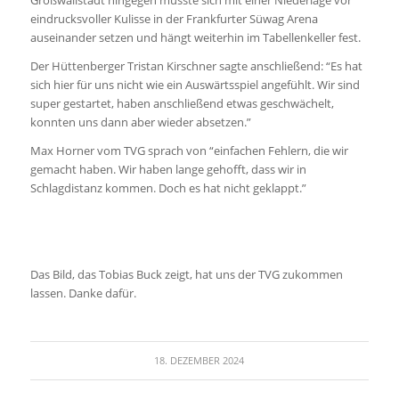
Großwallstadt hingegen musste sich mit einer Niederlage vor
eindrucksvoller Kulisse in der Frankfurter Süwag Arena
auseinander setzen und hängt weiterhin im Tabellenkeller fest.
Der Hüttenberger Tristan Kirschner sagte anschließend: “Es hat
sich hier für uns nicht wie ein Auswärtsspiel angefühlt. Wir sind
super gestartet, haben anschließend etwas geschwächelt,
konnten uns dann aber wieder absetzen.”
Max Horner vom TVG sprach von “einfachen Fehlern, die wir
gemacht haben. Wir haben lange gehofft, dass wir in
Schlagdistanz kommen. Doch es hat nicht geklappt.”
Das Bild, das Tobias Buck zeigt, hat uns der TVG zukommen
lassen. Danke dafür.
18. DEZEMBER 2024