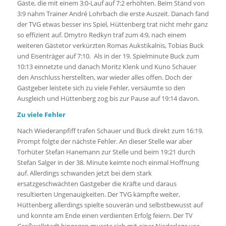
Gäste, die mit einem 3:0-Lauf auf 7:2 erhöhten. Beim Stand von
3:9 nahm Trainer André Lohrbach die erste Auszeit. Danach fand
der TVG etwas besser ins Spiel, Hüttenberg trat nicht mehr ganz
so effizient auf. Dmytro Redkyn traf zum 4:9, nach einem
weiteren Gästetor verkürzten Romas Aukstikalnis, Tobias Buck
und Eisenträger auf 7:10. Als in der 19. Spielminute Buck zum
10:13 einnetzte und danach Moritz Klenk und Kuno Schauer
den Anschluss herstellten, war wieder alles offen. Doch der
Gastgeber leistete sich zu viele Fehler, versäumte so den
Ausgleich und Hüttenberg zog bis zur Pause auf 19:14 davon.
Zu viele Fehler
Nach Wiederanpfiff trafen Schauer und Buck direkt zum 16:19.
Prompt folgte der nächste Fehler. An dieser Stelle war aber
Torhüter Stefan Hanemann zur Stelle und beim 19:21 durch
Stefan Salger in der 38. Minute keimte noch einmal Hoffnung
auf. Allerdings schwanden jetzt bei dem stark
ersatzgeschwächten Gastgeber die Kräfte und daraus
resultierten Ungenauigkeiten. Der TVG kämpfte weiter,
Hüttenberg allerdings spielte souverän und selbstbewusst auf
und konnte am Ende einen verdienten Erfolg feiern. Der TV