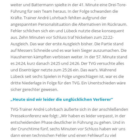
weiter und Battermann spielte in der 41. Minute eine Drei-Tore-
Führung für sein Team heraus. In der Folge schwanden die
Kräfte. Trainer André Lohrbach fehlten aufgrund der
angespannten Personalsituation die Alternativen im Rückraum.
Fehler schlichen sich ein und Lübeck nutzte diese konsequent
aus. Zehn Minuten vor Schluss traf Nickelsen zum 22:22-
Ausgleich. Das war der erste Ausgleich bisher. Die Partie stand
auf Messers Schneide und es war kein Sieger auszumachen. Die
Hausherren kämpften verbissen weiter. In der 57. Minute stand
es 24:24, kurz danach 24:25 und 24:26. Der TVG versuchte alles
und Eisenträger netzte zum 25:26 ein. Das war’s. Während
Lübeck seit sechs Spielen in Folge ungeschlagen ist, war es die
dritte Niederlage in Folge für den TVG. Ein Unentschieden wäre
sicher gerechter gewesen.
„Heute sind wir leider die unglücklichen Verlierer“
TVG-Trainer André Lohrbach äußerte sich in der anschließenden
Pressekonferenz wie folgt: „Wir haben es leider verpasst, in der
entscheidenden Phase deutlicher in Führung zu gehen. Und in
der Crunchtime fünf, sechs Minuten vor Schluss haben wir uns
dann einen technischen Fehler und einen Fehlwurf zu viel