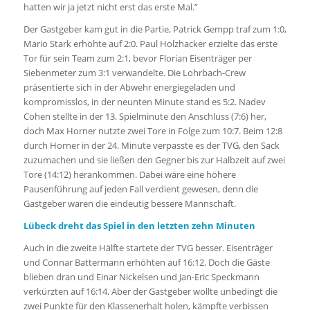
hatten wir ja jetzt nicht erst das erste Mal.”
Der Gastgeber kam gut in die Partie, Patrick Gempp traf zum 1:0,
Mario Stark erhöhte auf 2:0. Paul Holzhacker erzielte das erste
Tor für sein Team zum 2:1, bevor Florian Eisenträger per
Siebenmeter zum 3:1 verwandelte. Die Lohrbach-Crew
präsentierte sich in der Abwehr energiegeladen und
kompromisslos, in der neunten Minute stand es 5:2. Nadev
Cohen stellte in der 13. Spielminute den Anschluss (7:6) her,
doch Max Horner nutzte zwei Tore in Folge zum 10:7. Beim 12:8
durch Horner in der 24. Minute verpasste es der TVG, den Sack
zuzumachen und sie ließen den Gegner bis zur Halbzeit auf zwei
Tore (14:12) herankommen. Dabei wäre eine höhere
Pausenführung auf jeden Fall verdient gewesen, denn die
Gastgeber waren die eindeutig bessere Mannschaft.
Lübeck dreht das Spiel in den letzten zehn Minuten
Auch in die zweite Hälfte startete der TVG besser. Eisenträger
und Connar Battermann erhöhten auf 16:12. Doch die Gäste
blieben dran und Einar Nickelsen und Jan-Eric Speckmann
verkürzten auf 16:14. Aber der Gastgeber wollte unbedingt die
zwei Punkte für den Klassenerhalt holen, kämpfte verbissen