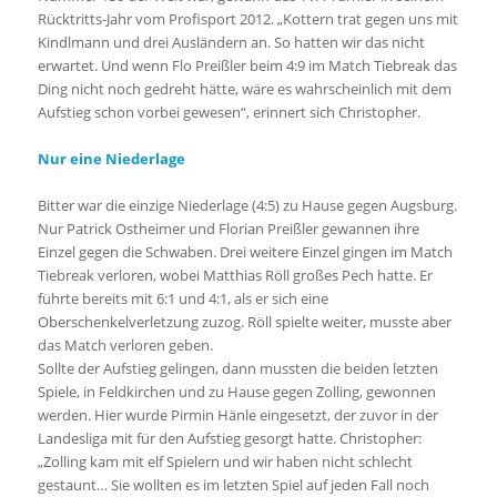
Rücktritts-Jahr vom Profisport 2012. „Kottern trat gegen uns mit
Kindlmann und drei Ausländern an. So hatten wir das nicht
erwartet. Und wenn Flo Preißler beim 4:9 im Match Tiebreak das
Ding nicht noch gedreht hätte, wäre es wahrscheinlich mit dem
Aufstieg schon vorbei gewesen“, erinnert sich Christopher.
Nur eine Niederlage
Bitter war die einzige Niederlage (4:5) zu Hause gegen Augsburg.
Nur Patrick Ostheimer und Florian Preißler gewannen ihre
Einzel gegen die Schwaben. Drei weitere Einzel gingen im Match
Tiebreak verloren, wobei Matthias Röll großes Pech hatte. Er
führte bereits mit 6:1 und 4:1, als er sich eine
Oberschenkelverletzung zuzog. Röll spielte weiter, musste aber
das Match verloren geben.
Sollte der Aufstieg gelingen, dann mussten die beiden letzten
Spiele, in Feldkirchen und zu Hause gegen Zolling, gewonnen
werden. Hier wurde Pirmin Hänle eingesetzt, der zuvor in der
Landesliga mit für den Aufstieg gesorgt hatte. Christopher:
„Zolling kam mit elf Spielern und wir haben nicht schlecht
gestaunt… Sie wollten es im letzten Spiel auf jeden Fall noch