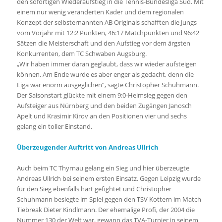
den sofortigen Wiederaufstieg in die Tennis-Bundesliga Süd. Mit
einem nur wenig veränderten Kader und dem regionalen
Konzept der selbsternannten AB Originals schafften die Jungs
vom Vorjahr mit 12:2 Punkten, 46:17 Matchpunkten und 96:42
Sätzen die Meisterschaft und den Aufstieg vor dem ärgsten
Konkurrenten, dem TC Schwaben Augsburg.
„Wir haben immer daran geglaubt, dass wir wieder aufsteigen
können. Am Ende wurde es aber enger als gedacht, denn die
Liga war enorm ausgeglichen“, sagte Christopher Schuhmann.
Der Saisonstart glückte mit einem 9:0-Heimsieg gegen den
Aufsteiger aus Nürnberg und den beiden Zugängen Janosch
Apelt und Krasimir Kirov an den Positionen vier und sechs
gelang ein toller Einstand.
Überzeugender Auftritt von Andreas Ullrich
Auch beim TC Thyrnau gelang ein Sieg und hier überzeugte
Andreas Ullrich bei seinem ersten Einsatz. Gegen Leipzig wurde
für den Sieg ebenfalls hart gefightet und Christopher
Schuhmann besiegte im Spiel gegen den TSV Kottern im Match
Tiebreak Dieter Kindlmann. Der ehemalige Profi, der 2004 die
Nummer 130 der Welt war, gewann das TVA-Turnier in seinem