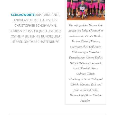
SCHLAGWORTE:
@PIRMINHÄNLE
,
ANDREAS ULLRICH
,
AUFSTIEG
,
Die erfolgreiche Mannschaft
CHRISTOPHER SCHUHMANN
,
hinten von links: Christopher
FLORIAN PREISSLER
,
JUBEL
,
PATRICK
Schuhmann, Pirmin Hänle,
OSTHEIMER
,
TENNIS BUNDESLIGA
Trainer Christof Büttner,
HERREN 30
,
TV ASCHAFFENBURG
Sportwart Theo Ostheimer,
Clubmanager Christian
Dietershagen. Untere Reihe:
Patrick Ostheimer, Janosch
Apelt, Krasimir Kirov,
Andreas Ullrich,
Abteilungsleiterin Hildegard
Ullrich, Matthias Röll und
ganz vorne mit Pokal
Mannschaftsführer Florian
Preißler.