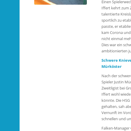
Einen Spielerwec
Iffert kehrt zum
talentierte Krei
sportlich zu etab
passte, er etabli
kam Corona und d
nicht einmal mehr
Dies war ein schw
ambitionierten ju
Schwere Knieve
Mürköster
Nach der schwer
Spieler Justin Mü
Zweitligist bei G
Iffert wohl wied
könnte. Die HSG 
gehalten, sah ab
Vernunft im Vor
schnellen und u
Falken-Manager 