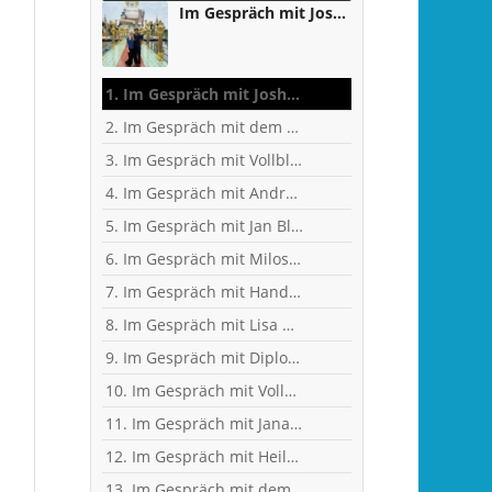
Im Gespräch mit Joshua Osifo - zwischen Studium, Handball und Weltreise
1. Im Gespräch mit Joshua Osifo - zwischen Studium, Handball und Weltreise
2. Im Gespräch mit dem ehemaligen Fußballer, jetzigen Handball-Fan und KFZ-Techniker-Meister Matthias Rieth
3. Im Gespräch mit Vollblut-Handballer und Personal Trainer Dennis Weit
4. Im Gespräch mit Andreas Kunz, ehemaliger Bundesliga-Spieler, Trainer und Inhaber des MTZ Großwallstadt
5. Im Gespräch mit Jan Blank, ehemaliger Handballer und Kapitän beim Drittligisten TV Kirchzell
6. Im Gespräch mit Milos Putera, Co-Trainer und Torhüter-Trainer beim Erstligisten SC DHfK Leipzig
7. Im Gespräch mit Handball-Trainer Alex Hauptmann
8. Im Gespräch mit Lisa Mößinger - Marketing und Sponsoring Verantwortliche bei den Flames
9. Im Gespräch mit Diplom-Ingenieur und Fitness-Trainer Achim Glaab
10. Im Gespräch mit Vollblut-Handballer Patrick Gempp vom <nobr>TV Großwallstadt</nobr>
11. Im Gespräch mit Jana Pfeil - Gründerin Netzwerk selbständiger Frauen
12. Im Gespräch mit Heilpraktikerin Angelika Rüdel
13. Im Gespräch mit dem ehemaligen TVG-Spieler und Rechtsanwalt Uli Wolf