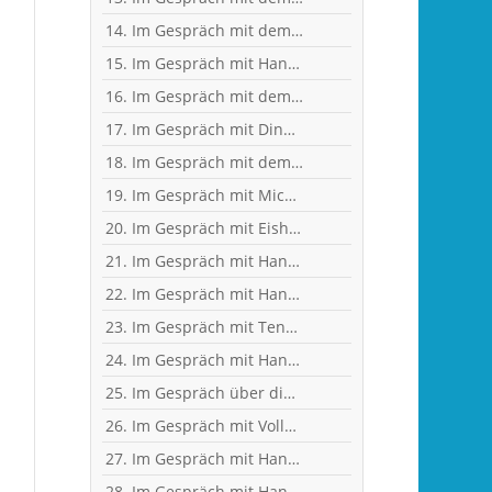
14. Im Gespräch mit dem ehemaligen Nationaltorhüter, Welt- und Europameister Carsten Lichtlein
15. Im Gespräch mit Handball-Trainer und Diplom-Sportwissenschaftler Ralf Bader
16. Im Gespräch mit dem ehemaligen Handball-Junioren-Nationalspieler Tom Spieß
17. Im Gespräch mit Dino Corak, Kreisläufer beim Handball-Zweitligisten TV Großwallstadt
18. Im Gespräch mit dem ehemaligen Handball-Junioren-Nationalspieler Lars Spieß
19. Im Gespräch mit Michael Spatz, Geschäftsführer des Handball-Zweitligisten TV Großwallstadt
20. Im Gespräch mit Eishockey-"Neu"-Bundestrainer Harold Kreis
21. Im Gespräch mit Handball-Torhüter Can Adanir
22. Im Gespräch mit Handball-Teammanagerin Nina Mattes
23. Im Gespräch mit Tennisprofi Marvin Netuschil
24. Im Gespräch mit Handball-Welt- und Europameister Carsten Lichtlein
25. Im Gespräch über dies und das mit Heilpraktikerin Angelika Rüdel
26. Im Gespräch mit Vollblut-Handballer Florian Eisenträger
27. Im Gespräch mit Handball-Torhüter Jan-Steffen Redwitz
28. Im Gespräch mit Handball-Nationaltorhüterin Isabell Roch