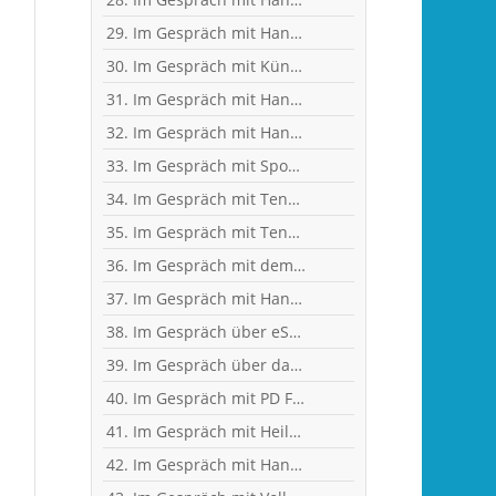
29. Im Gespräch mit Handball-Jugendkoordinator und Trainer Christian Plesser
30. Im Gespräch mit Künstler und Sänger Frank Keller
31. Im Gespräch mit Handballerin Emy van Wingerden
32. Im Gespräch mit Handball-Torhüterin Sabine Englert
33. Im Gespräch mit Sportwissenschaftler Ralf Brandt - Hirntumor und Sport
34. Im Gespräch mit Tennistrainer Christoph Meyer
35. Im Gespräch mit Tennisspielerin Sophia Luisa Niemeyer
36. Im Gespräch mit dem ehemaligen Handballer und jetzigen Wanderführer Arndt Morawe
37. Im Gespräch mit Handball-Nationaltorhüterin Ann-Cathrin Giegerich
38. Im Gespräch über eSports mit Benjamin Engler, Consultant und Dozent
39. Im Gespräch über das Corona-Virus mit Heilpraktikerin Angelika Rüdel
40. Im Gespräch mit PD Frau Dr. Wiewrodt - Hirntumor und Sport
41. Im Gespräch mit Heilpraktikerin Angelika Rüdel
42. Im Gespräch mit Handball-Trainer Tobias Milde