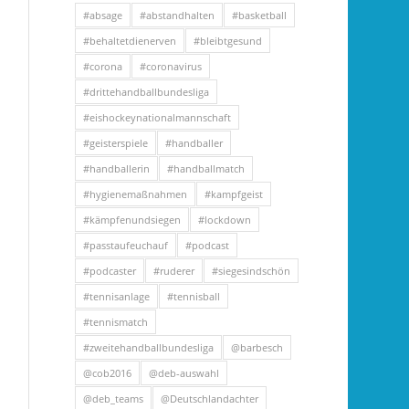
#absage
#abstandhalten
#basketball
#behaltetdienerven
#bleibtgesund
#corona
#coronavirus
#drittehandballbundesliga
#eishockeynationalmannschaft
#geisterspiele
#handballer
#handballerin
#handballmatch
#hygienemaßnahmen
#kampfgeist
#kämpfenundsiegen
#lockdown
#passtaufeuchauf
#podcast
#podcaster
#ruderer
#siegesindschön
#tennisanlage
#tennisball
#tennismatch
#zweitehandballbundesliga
@barbesch
@cob2016
@deb-auswahl
@deb_teams
@Deutschlandachter