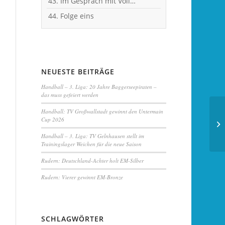
43. Im Gespräch mit Vollblut-Handballer Michael Spatz
44. Folge eins
NEUESTE BEITRÄGE
Handball – 3. Liga: 20 Jahre Baggerseepiraten –
das muss gefeiert werden
Handball:
TV Großwallstadt
gewinnt den Untermain
Cup 2026
Handball – 3. Liga:
TV Gelnhausen
stellt im
Trainingslager Weichen für die neue Saison
Rudern: Deutschland-Achter holt EM-Silber
Rudern: Vierer gewinnt
EM-Bronze
SCHLAGWÖRTER