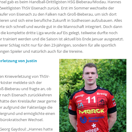
hsel gab es beim Handball-Drittligisten HSG Bieberau/Modau. Hannes
 Zweitligisten ThSV Eisenach zurück. Erst im Sommer wechselte der
släufer von Eisenach zu den Falken nach Groß-Bieberau, um sich dort
lieren und sich eine berufliche Zukunft in Südhessen aufzubauen. Alles
erte sich schnell und wurde gut in die Mannschaft integriert. Doch dann
ie komplette dritte Liga wurde auf Eis gelegt, teilweise durfte noch
 trainiert werden und die Saison ist aktuell bis Ende Januar ausgesetzt.
erer Schlag nicht nur für den 23-Jährigen, sondern für alle sportlich
ngen Spieler und natürlich auch für die Vereine.
rletzung von Justin
en Knieverletzung von ThSV-
rköster meldete sich der
roß-Bieberau und fragte an, ob
er nach Eisenach zurückkehren
hätte den Kreisläufer zwar gerne
er aufgrund der Faktenlage die
dergrund und ermöglichte einen
nbürokratischen Wechsel.
Georg Gaydoul: „Hannes hatte