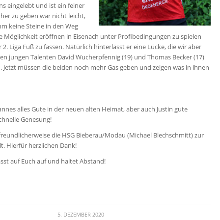
ns eingelebt und ist ein feiner
her zu geben war nicht leicht,
ihm keine Steine in den Weg
e Möglichkeit eröffnen in Eisenach unter Profibedingungen zu spielen
 2. Liga Fuß zu fassen. Natürlich hinterlässt er eine Lücke, die wir aber
den jungen Talenten David Wucherpfennig (19) und Thomas Becker (17)
. Jetzt müssen die beiden noch mehr Gas geben und zeigen was in ihnen
nes alles Gute in der neuen alten Heimat, aber auch Justin gute
chnelle Genesung!
 freundlicherweise die HSG Bieberau/Modau (Michael Blechschmitt) zur
t. Hierfür herzlichen Dank!
asst auf Euch auf und haltet Abstand!
5. DEZEMBER 2020