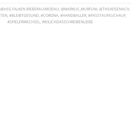
@HSG FALKEN BIEBERAU/MODAU
,
@MARKUS_MURFUNI
,
@THSVEISENACH
,
LTEN
,
#BLEIBTGESUND
,
#CORONA
,
#HANDBALLER
,
#PASSTAUFEUCHAUF
,
#SPIELERWECHSEL
,
WEILICHDASSCHREIBENLIEBE