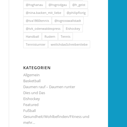
@hsghanau
@hsgrodgau
@h_geist
@nina.backen_mit_liebe
@philipflorig
@tva1860tennis
@tvgrosswallstadt
@tvk_odenwaldexpress
Eishockey
Handball
Rudern
Tennis
Tennisturnier
weilichdasSchreibenliebe
KATEGORIEN
Allgemein
Basketball
Daumen rauf – Daumen runter
Dies und Das
Eishockey
Featured
Fußball
Gesundheit/Wohlbefinden/Fitness und
mehr…