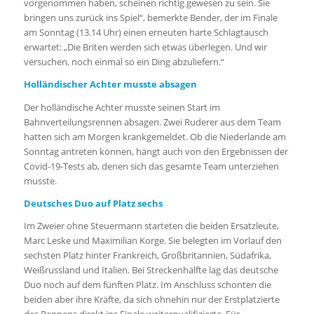
vorgenommen haben, scheinen richtig gewesen zu sein. Sie
bringen uns zurück ins Spiel“, bemerkte Bender, der im Finale
am Sonntag (13.14 Uhr) einen erneuten harte Schlagtausch
erwartet: „Die Briten werden sich etwas überlegen. Und wir
versuchen, noch einmal so ein Ding abzuliefern.“
Holländischer Achter musste absagen
Der holländische Achter musste seinen Start im
Bahnverteilungsrennen absagen. Zwei Ruderer aus dem Team
hatten sich am Morgen krankgemeldet. Ob die Niederlande am
Sonntag antreten können, hängt auch von den Ergebnissen der
Covid-19-Tests ab, denen sich das gesamte Team unterziehen
musste.
Deutsches Duo auf Platz sechs
Im Zweier ohne Steuermann starteten die beiden Ersatzleute,
Marc Leske und Maximilian Korge. Sie belegten im Vorlauf den
sechsten Platz hinter Frankreich, Großbritannien, Südafrika,
Weißrussland und Italien. Bei Streckenhälfte lag das deutsche
Duo noch auf dem fünften Platz. Im Anschluss schonten die
beiden aber ihre Kräfte, da sich ohnehin nur der Erstplatzierte
des Rennens direkt ins Finale weiterqualifizierte. Für