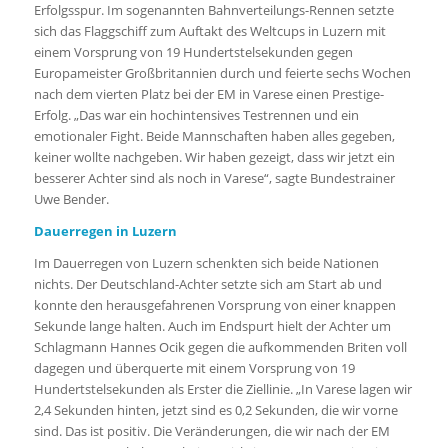
Erfolgsspur. Im sogenannten Bahnverteilungs-Rennen setzte
sich das Flaggschiff zum Auftakt des Weltcups in Luzern mit
einem Vorsprung von 19 Hundertstelsekunden gegen
Europameister Großbritannien durch und feierte sechs Wochen
nach dem vierten Platz bei der EM in Varese einen Prestige-
Erfolg. „Das war ein hochintensives Testrennen und ein
emotionaler Fight. Beide Mannschaften haben alles gegeben,
keiner wollte nachgeben. Wir haben gezeigt, dass wir jetzt ein
besserer Achter sind als noch in Varese“, sagte Bundestrainer
Uwe Bender.
Dauerregen in Luzern
Im Dauerregen von Luzern schenkten sich beide Nationen
nichts. Der Deutschland-Achter setzte sich am Start ab und
konnte den herausgefahrenen Vorsprung von einer knappen
Sekunde lange halten. Auch im Endspurt hielt der Achter um
Schlagmann Hannes Ocik gegen die aufkommenden Briten voll
dagegen und überquerte mit einem Vorsprung von 19
Hundertstelsekunden als Erster die Ziellinie. „In Varese lagen wir
2,4 Sekunden hinten, jetzt sind es 0,2 Sekunden, die wir vorne
sind. Das ist positiv. Die Veränderungen, die wir nach der EM