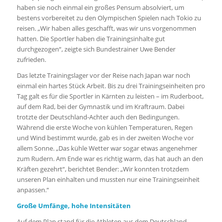
haben sie noch einmal ein großes Pensum absolviert, um
bestens vorbereitet zu den Olympischen Spielen nach Tokio zu
reisen. „Wir haben alles geschafft, was wir uns vorgenommen
hatten. Die Sportler haben die Trainingsinhalte gut
durchgezogen“, zeigte sich Bundestrainer Uwe Bender
zufrieden.
Das letzte Trainingslager vor der Reise nach Japan war noch
einmal ein hartes Stück Arbeit. Bis zu drei Trainingseinheiten pro
Tag galt es für die Sportler in Kärnten zu leisten – im Ruderboot,
auf dem Rad, bei der Gymnastik und im Kraftraum. Dabei
trotzte der Deutschland-Achter auch den Bedingungen.
Während die erste Woche von kühlen Temperaturen, Regen
und Wind bestimmt wurde, gab es in der zweiten Woche vor
allem Sonne. „Das kühle Wetter war sogar etwas angenehmer
zum Rudern. Am Ende war es richtig warm, das hat auch an den
Kräften gezehrt“, berichtet Bender: „Wir konnten trotzdem
unseren Plan einhalten und mussten nur eine Trainingseinheit
anpassen.“
Große Umfänge, hohe Intensitäten
Auf dem Plan stand für die Athleten aus dem Deutschland-