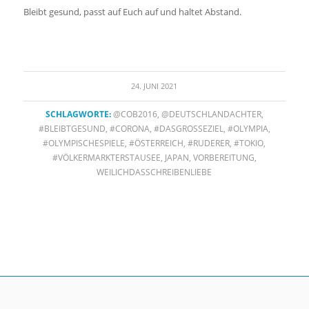
Bleibt gesund, passt auf Euch auf und haltet Abstand.
24. JUNI 2021
SCHLAGWORTE:
@COB2016
,
@DEUTSCHLANDACHTER
,
#BLEIBTGESUND
,
#CORONA
,
#DASGROSSEZIEL
,
#OLYMPIA
,
#OLYMPISCHESPIELE
,
#ÖSTERREICH
,
#RUDERER
,
#TOKIO
,
#VÖLKERMARKTERSTAUSEE
,
JAPAN
,
VORBEREITUNG
,
WEILICHDASSCHREIBENLIEBE