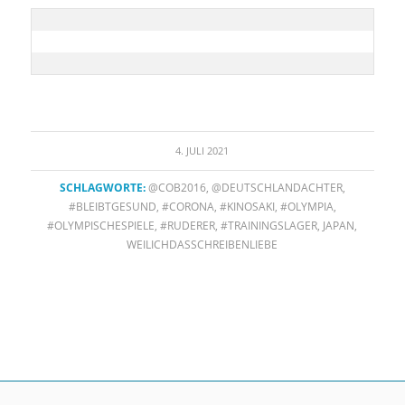
4. JULI 2021
SCHLAGWORTE:
@COB2016
,
@DEUTSCHLANDACHTER
,
#BLEIBTGESUND
,
#CORONA
,
#KINOSAKI
,
#OLYMPIA
,
#OLYMPISCHESPIELE
,
#RUDERER
,
#TRAININGSLAGER
,
JAPAN
,
WEILICHDASSCHREIBENLIEBE