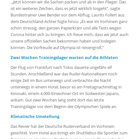
„Jetzt können wir die Sachen packen und ab in den Flieger. Das
ist ein weiteres Zeichen, dass es jetzt wirklich losgeht“, sagte
Bundestrainer Uwe Bender vor dem Abflug. Laurits Follert aus
dem Deutschland-Achter fügte hinzu: „Es war im Vorhinein ganz
schön stressig, den ganzen Papierkram und alle Tests wegen
Corona hinter sich zu bringen. Ich freue mich, dass wir jetzt auch
unsere offiziellen Sachen bekommen haben und loslegen
können. Die Vorfreude auf Olympia ist riesengroß.“
Zwei Wochen Trainingslager warten auf die Athleten
Der Flug von Frankfurt nach Tokio dauerte ungefähr elf
Stunden. Anschließend war das Ruder-Nationalteam noch
einige Zeit im Bus unterwegs und verbrachte die Nacht
unterwegs in einem Hotel, bevor es am Freitagnachmittag in
Kinosaki, einem 4.000-Einwohner-Ort im Südwesten Japans,
ankam. Gut zwei Wochen lang steht dort das letzte
Trainingslager vor dem Beginn der Olympischen Spiele an.
Klimatische Umstellung
Das Revier hat der Deutsche Ruderverband im Vorhinein
gesichtet. Vom Hotel aus bringt ein Shuttlebus die Sportler zum