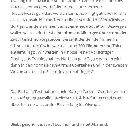
Training um eine kleine Bucht herum zu einem Fluss nahe des
Japanischen Meeres, auf dem rund zehn Kilometer
flussaufwärts gerudert werden kann. „Es klingt gut, aber für uns
alle ist Kinosaki Neuland. Auch klimatisch sind die Verhältnisse
dort ganz anders als hier, das ist eine neue Situation. Deswegen
wollen wir uns dort erst einmal an das Klima gewöhnen und den
Zeitunterschied wegstecken“, erzählt Bender, der immerhin
schon einmal in Osaka war, das rund 700 Kilometer von Tokio
entfernt liegt: „Wir werden in Kinosaki einen vorsichtigen
Einstieg ins Training haben. Nach ein paar Tagen werden wir
dann in den normalen Rhythmus übergehen und in der zweiten
Woche auch richtig Schnelligkeit reinbringen.“
Das Bild plus Text hat uns mein Kollege Carsten Oberhagemann
zur Verfügung gestellt. Herzlichen Dank hierfür. Das Bild zeigt
die Athleten kurz vor der Einkleidung für Olympia.
Bleibt gesund, passt auf Euch auf und haltet Abstand.