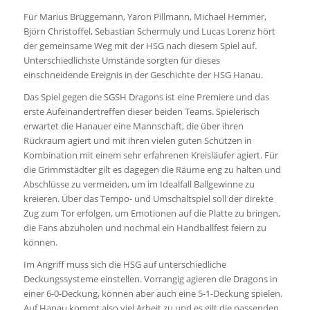
Für Marius Brüggemann, Yaron Pillmann, Michael Hemmer,
Björn Christoffel, Sebastian Schermuly und Lucas Lorenz hört
der gemeinsame Weg mit der HSG nach diesem Spiel auf.
Unterschiedlichste Umstände sorgten für dieses
einschneidende Ereignis in der Geschichte der HSG Hanau.
Das Spiel gegen die SGSH Dragons ist eine Premiere und das
erste Aufeinandertreffen dieser beiden Teams. Spielerisch
erwartet die Hanauer eine Mannschaft, die über ihren
Rückraum agiert und mit ihren vielen guten Schützen in
Kombination mit einem sehr erfahrenen Kreisläufer agiert. Für
die Grimmstädter gilt es dagegen die Räume eng zu halten und
Abschlüsse zu vermeiden, um im Idealfall Ballgewinne zu
kreieren. Über das Tempo- und Umschaltspiel soll der direkte
Zug zum Tor erfolgen, um Emotionen auf die Platte zu bringen,
die Fans abzuholen und nochmal ein Handballfest feiern zu
können.
Im Angriff muss sich die HSG auf unterschiedliche
Deckungssysteme einstellen. Vorrangig agieren die Dragons in
einer 6-0-Deckung, können aber auch eine 5-1-Deckung spielen.
Auf Hanau kommt also viel Arbeit zu und es gilt die passenden