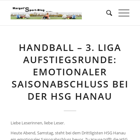
HANDBALL – 3. LIGA
AUFSTIEGSRUNDE:
EMOTIONALER
SAISONABSCHLUSS BEI
DER HSG HANAU
Liebe Leserinnen, liebe Leser.
Heute Abend, Samstag, steht bei dem Drittligisten HSG Hanau
ein emotionaler Saisonabschluss bevor. Zu Hause trifft die HSG