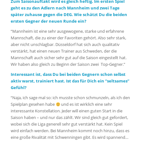
Zum Saisonauftakt wird es gleich heftig. Im ersten Spiel
geht es zu den Adlern nach Mannheim und zwei Tage
später zuhause gegen die DEG. Wie schätzt Du die beiden
ersten Gegner der neuen Runde ein?
“Mannheim ist eine sehr ausgewogene, starke und erfahrene
Mannschaft, die zu einer der Favoriten gehört. Also sehr stark,
aber nicht unschlagbar. Düsseldorf hat sich auch qualitativ
verstärkt, hat einen neuen Trainer aus Schweden, der die
Mannschaft auch sicher sehr gut auf die Saison eingestellt hat.
Wir haben also gleich zu Beginn der Saison zwei Top-Gegner.”
Interessant ist, dass Du bei beiden Gegnern schon selbst
aktiv warst, trainiert hast. Ist das für Dich ein “seltsames”
Gefühl?
“Naja, ich sage mal so: ich musste schon schmunzeln, als ich den
Spielplan gesehen habe
und es ist wirklich eine sehr
interessante Konstellation. Jeder will einen guten Start in die
Saison haben – und nur das zählt. Wir sind gleich gut gefordert,
wobei sich die Liga generell sehr gut verstärkt hat. Kein Spiel
wird einfach werden. Bei Mannheim kommt noch hinzu, dass es
eine große Rivalität mit Schwenningen gibt. Es wird spannend…