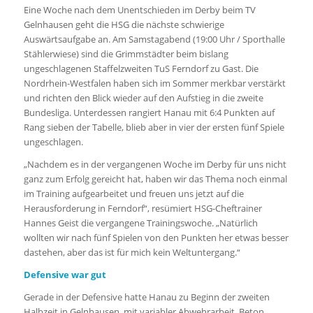
Eine Woche nach dem Unentschieden im Derby beim TV
Gelnhausen geht die HSG die nächste schwierige
Auswärtsaufgabe an. Am Samstagabend (19:00 Uhr / Sporthalle
Stählerwiese) sind die Grimmstädter beim bislang
ungeschlagenen Staffelzweiten TuS Ferndorf zu Gast. Die
Nordrhein-Westfalen haben sich im Sommer merkbar verstärkt
und richten den Blick wieder auf den Aufstieg in die zweite
Bundesliga. Unterdessen rangiert Hanau mit 6:4 Punkten auf
Rang sieben der Tabelle, blieb aber in vier der ersten fünf Spiele
ungeschlagen.
„Nachdem es in der vergangenen Woche im Derby für uns nicht
ganz zum Erfolg gereicht hat, haben wir das Thema noch einmal
im Training aufgearbeitet und freuen uns jetzt auf die
Herausforderung in Ferndorf“, resümiert HSG-Cheftrainer
Hannes Geist die vergangene Trainingswoche. „Natürlich
wollten wir nach fünf Spielen von den Punkten her etwas besser
dastehen, aber das ist für mich kein Weltuntergang.“
Defensive war gut
Gerade in der Defensive hatte Hanau zu Beginn der zweiten
Halbzeit in Gelnhausen, mit variabler Abwehrarbeit, Beton