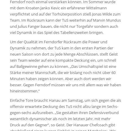
Ferndorf noch einmal verstärken können. Im Sommer wurde
mit dem Kroaten Janko Kevic ein erfahrener Mittelmann
verpflichtet und auf der Torhüterposition stieß Jonas Wilde zum
Team. Im Rückraum kann der TuS weiterhin auf Marvin Mundus
und Julius Fanger bauen, die nicht nur Torgefahr sondern auch
viel Dynamik in das Spiel des Tabellenzweiten bringen.
Um der Qualität im Ferndorfer Rückraum die Power und
Dynamik zu nehmen, der TuS kam in den ersten Partien der
neuen Saison von dort zu jede Menge Abschlüssen, stellt Geist
sein Team wieder auf eine kompakte Deckung ein, um schnell
auf Ballgewinne gehen zu können. „Das Umschaltspiel ist eine
Stärke meiner Mannschaft, die wir bislang noch nicht über 60
Minuten haben zeigen können. Aber auch dort werden wir
besser. Gegen Ferndorf müssen wir uns mit allem was wir haben
hineinstemmen.“
Einfache Tore braucht Hanau am Samstag, um sich gegen die als
offensiv erwartete Deckung des TuS nicht allzu lange im Sechs-
gegen-sechs aufzureiben. „Sie gestalten ihren Defensivverbund
wesentlich dynamischer als noch im letzten Jahr, mit mehr
Druck auf den Gegner“, so Geist. Der Hanauer Chefcoach gibt