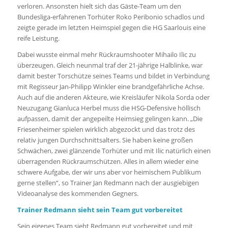
verloren. Ansonsten hielt sich das Gäste-Team um den
Bundesliga-erfahrenen Torhüter Roko Peribonio schadlos und
zeigte gerade im letzten Heimspiel gegen die HG Saarlouis eine
reife Leistung.
Dabei wusste einmal mehr Rückraumshooter Mihailo Ilic zu
überzeugen. Gleich neunmal traf der 21-jährige Halblinke, war
damit bester Torschütze seines Teams und bildet in Verbindung
mit Regisseur Jan-Philipp Winkler eine brandgefährliche Achse.
Auch auf die anderen Akteure, wie Kreisläufer Nikola Sorda oder
Neuzugang Gianluca Herbel muss die HSG-Defensive höllisch
aufpassen, damit der angepeilte Heimsieg gelingen kann. „Die
Friesenheimer spielen wirklich abgezockt und das trotz des
relativ jungen Durchschnittsalters. Sie haben keine großen
Schwächen, zwei glänzende Torhüter und mit Ilic natürlich einen
überragenden Rückraumschützen. Alles in allem wieder eine
schwere Aufgabe, der wir uns aber vor heimischem Publikum
gerne stellen“, so Trainer Jan Redmann nach der ausgiebigen
Videoanalyse des kommenden Gegners.
Trainer Redmann sieht sein Team gut vorbereitet
Sein eigenes Team sieht Redmann gut vorbereitet und mit