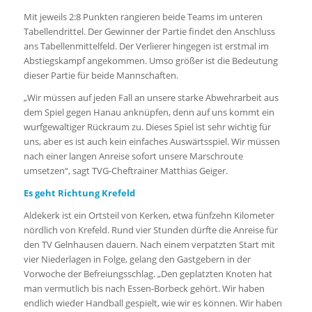
Mit jeweils 2:8 Punkten rangieren beide Teams im unteren
Tabellendrittel. Der Gewinner der Partie findet den Anschluss
ans Tabellenmittelfeld. Der Verlierer hingegen ist erstmal im
Abstiegskampf angekommen. Umso größer ist die Bedeutung
dieser Partie für beide Mannschaften.
„Wir müssen auf jeden Fall an unsere starke Abwehrarbeit aus
dem Spiel gegen Hanau anknüpfen, denn auf uns kommt ein
wurfgewaltiger Rückraum zu. Dieses Spiel ist sehr wichtig für
uns, aber es ist auch kein einfaches Auswärtsspiel. Wir müssen
nach einer langen Anreise sofort unsere Marschroute
umsetzen“, sagt TVG-Cheftrainer Matthias Geiger.
Es geht Richtung Krefeld
Aldekerk ist ein Ortsteil von Kerken, etwa fünfzehn Kilometer
nördlich von Krefeld. Rund vier Stunden dürfte die Anreise für
den TV Gelnhausen dauern. Nach einem verpatzten Start mit
vier Niederlagen in Folge, gelang den Gastgebern in der
Vorwoche der Befreiungsschlag. „Den geplatzten Knoten hat
man vermutlich bis nach Essen-Borbeck gehört. Wir haben
endlich wieder Handball gespielt, wie wir es können. Wir haben