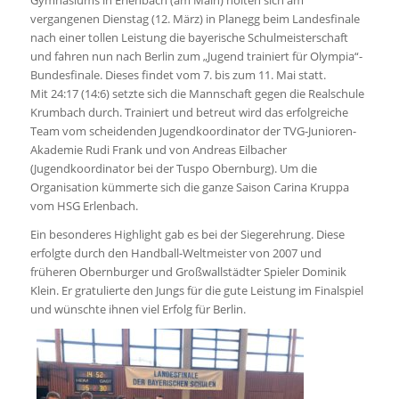
Gymnasiums in Erlenbach (am Main) holten sich am
vergangenen Dienstag (12. März) in Planegg beim Landesfinale
nach einer tollen Leistung die bayerische Schulmeisterschaft
und fahren nun nach Berlin zum „Jugend trainiert für Olympia“-
Bundesfinale. Dieses findet vom 7. bis zum 11. Mai statt.
Mit 24:17 (14:6) setzte sich die Mannschaft gegen die Realschule
Krumbach durch. Trainiert und betreut wird das erfolgreiche
Team vom scheidenden Jugendkoordinator der TVG-Junioren-
Akademie Rudi Frank und von Andreas Eilbacher
(Jugendkoordinator bei der Tuspo Obernburg). Um die
Organisation kümmerte sich die ganze Saison Carina Kruppa
vom HSG Erlenbach.
Ein besonderes Highlight gab es bei der Siegerehrung. Diese
erfolgte durch den Handball-Weltmeister von 2007 und
früheren Obernburger und Großwallstädter Spieler Dominik
Klein. Er gratulierte den Jungs für die gute Leistung im Finalspiel
und wünschte ihnen viel Erfolg für Berlin.