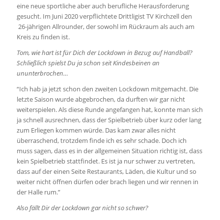
eine neue sportliche aber auch berufliche Herausforderung
gesucht. Im Juni 2020 verpflichtete Drittligist TV Kirchzell den
26-jährigen Allrounder, der sowohl im Rückraum als auch am
Kreis zu finden ist.
Tom, wie hart ist für Dich der Lockdown in Bezug auf Handball?
Schließlich spielst Du ja schon seit Kindesbeinen an
ununterbrochen…
“Ich hab ja jetzt schon den zweiten Lockdown mitgemacht. Die
letzte Saison wurde abgebrochen, da durften wir gar nicht
weiterspielen. Als diese Runde angefangen hat, konnte man sich
ja schnell ausrechnen, dass der Spielbetrieb über kurz oder lang
zum Erliegen kommen würde. Das kam zwar alles nicht
überraschend, trotzdem finde ich es sehr schade. Doch ich
muss sagen, dass es in der allgemeinen Situation richtig ist, dass
kein Spielbetrieb stattfindet. Es ist ja nur schwer zu vertreten,
dass auf der einen Seite Restaurants, Läden, die Kultur und so
weiter nicht öffnen dürfen oder brach liegen und wir rennen in
der Halle rum.”
Also fällt Dir der Lockdown gar nicht so schwer?