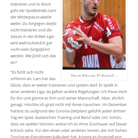
trainieren und in Kürze
geht der Spielbetrieb nach
der Winterpause wieder
weiter. Du hingegen darfst
nicht trainieren und die
Saison in der dritten Liga
wird wahrscheinlich gar
nicht mehr fortgeführt
werden. Wie fühlt sich das
an?
“Es fühlt sich nicht
Tom im Trikot des TV Kirchzell …
schlimm an. Lars hat das
Glück, dass er weiter trainieren und spielen darf. Er spielt in
einer anderen Liga, da gelten andere Regelungen. Ich freue mich
für ihn und gönne es ihm und seiner Mannschaft. Aber, ehrlich
gesagt, möchte ich grad nicht mit ihnen tauschen. Im Dezember
hattest du aufgrund des Corona-Zeitplans gefühlt jeden dritten
Tag ein Spiel, dazwischen Training und Beruf oder Uni. Schön,
dass sie spielen können, wobei ich es ohne Zuschauer auf Dauer
kritisch sehe. Für den einen oder anderen Verein, der mit hohen
Zuschauer-Einnahmen kalkuliert hat, könnte es finanziell eng