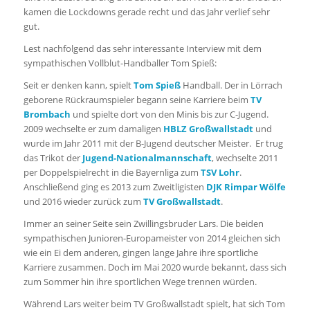
kamen die Lockdowns gerade recht und das Jahr verlief sehr
gut.
Lest nachfolgend das sehr interessante Interview mit dem
sympathischen Vollblut-Handballer Tom Spieß:
Seit er denken kann, spielt
Tom Spieß
Handball. Der in Lörrach
geborene Rückraumspieler begann seine Karriere beim
TV
Brombach
und spielte dort von den Minis bis zur C-Jugend.
2009 wechselte er zum damaligen
HBLZ Großwallstadt
und
wurde im Jahr 2011 mit der B-Jugend deutscher Meister. Er trug
das Trikot der
Jugend-Nationalmannschaft
, wechselte 2011
per Doppelspielrecht in die Bayernliga zum
TSV Lohr
.
Anschließend ging es 2013 zum Zweitligisten
DJK Rimpar Wölfe
und 2016 wieder zurück zum
TV Großwallstadt
.
Immer an seiner Seite sein Zwillingsbruder Lars. Die beiden
sympathischen Junioren-Europameister von 2014 gleichen sich
wie ein Ei dem anderen, gingen lange Jahre ihre sportliche
Karriere zusammen. Doch im Mai 2020 wurde bekannt, dass sich
zum Sommer hin ihre sportlichen Wege trennen würden.
Während Lars weiter beim TV Großwallstadt spielt, hat sich Tom