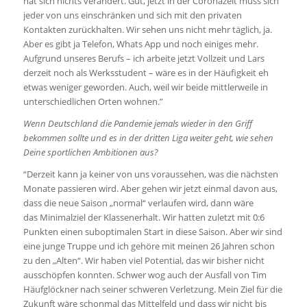
hat sich nichts verändert. Gut, jetzt in der Coronazeit muss sich
jeder von uns einschränken und sich mit den privaten
Kontakten zurückhalten. Wir sehen uns nicht mehr täglich, ja.
Aber es gibt ja Telefon, Whats App und noch einiges mehr.
Aufgrund unseres Berufs – ich arbeite jetzt Vollzeit und Lars
derzeit noch als Werksstudent – wäre es in der Häufigkeit eh
etwas weniger geworden. Auch, weil wir beide mittlerweile in
unterschiedlichen Orten wohnen.”
Wenn Deutschland die Pandemie jemals wieder in den Griff
bekommen sollte und es in der dritten Liga weiter geht, wie sehen
Deine sportlichen Ambitionen aus?
“Derzeit kann ja keiner von uns voraussehen, was die nächsten
Monate passieren wird. Aber gehen wir jetzt einmal davon aus,
dass die neue Saison „normal“ verlaufen wird, dann wäre
das Minimalziel der Klassenerhalt. Wir hatten zuletzt mit 0:6
Punkten einen suboptimalen Start in diese Saison. Aber wir sind
eine junge Truppe und ich gehöre mit meinen 26 Jahren schon
zu den „Alten“. Wir haben viel Potential, das wir bisher nicht
ausschöpfen konnten. Schwer wog auch der Ausfall von Tim
Häufglöckner nach seiner schweren Verletzung. Mein Ziel für die
Zukunft wäre schonmal das Mittelfeld und dass wir nicht bis