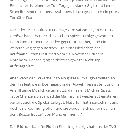
Eisenacher, ist einer der Top-Torjäger. Marko Grgic und Jannes
Schneibel sind noch hervorzuheben. Hinzu gesellt sich ein gutes
Torhüter-Duo.
Nach der 26:27-Auftaktniederlage zum Saisonbeginn beim TV
Großwallstadt hat der ThSV sieben Spiele in Folge gewonnen.
Dann kam ein Unentschieden gegen Hüttenberg und ein
weiterer Sieg gegen Rostock. Die erste Niederlage des
Kaufmann-Teams resultiert vom 13. November 2022 in
Nordhorn. Danach ging es zielstrebig weiter Richtung
Aufstiegsplatz.
Aber wenn der TVG erneut so ein gutes Rückzugsverhalten an
den Tag legt wie in Dormagen, in der Abwehr bissig steht und im
Angriff seine Möglichkeiten nutzt, dann sieht Michael Spatz
„gute Chancen. Slava wird die Mannschaft wieder gut einstellen,
verteilt auch die Spielanteile gut. Natürlich hat Eisenach mit uns
noch eine Rechnung offen und sie werden sich sicher noch an
den „Buzzer Beater“ von Mario erinnern…“
Das Bild, das Kapitän Florian Eisenträger zeigt, hat uns der TVG