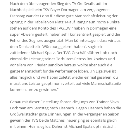
Nach dem überzeugenden Sieg des TV Großwallstadt im
Nachholspiel beim TSV Bayer Dormagen am vergangenen
Dienstag war der Lohn für diese gute Mannschaftsleistung der
Sprung in der Tabelle von Platz 14 auf Rang neun. 19:19 Punkte
stehen auf dem Konto des TVG. „Wir haben in Dormagen eine
super Abwehr gestellt, haben sehr konzentriert gespielt und die
Fehler des Gegners ausgenutzt. Man könnte sagen, dass wir aus
dem Denkzettel in Würzburg gelernt haben“, sagte ein
zufriedener Michael Spatz. Der TVG-Geschäftsführer hob noch
einmal die Leistung seines Torhüters Petros Boukovinas und
vor allem von Frieder Bandlow heraus, wollte aber auch die
ganze Mannschaft für die Performance loben. „In Liga zwei ist
alles möglich und wir haben zuletzt wieder einmal gesehen: du
musst ans Leistungsoptimum verteilt auf viele Mannschaftsteile
kommen, um zu gewinnen.“
Genau mit dieser Einstellung fahren die Jungs von Trainer Slava
Lochman am Samstag nach Eisenach. Gegen Eisenach haben die
Großwallstädter gute Erinnerungen. In der vergangenen Saison
gewann der TVG beide Matches, heuer ging es ebenfalls gleich
mit einem Heimsieg los. Daher ist Michael Spatz optimistisch,