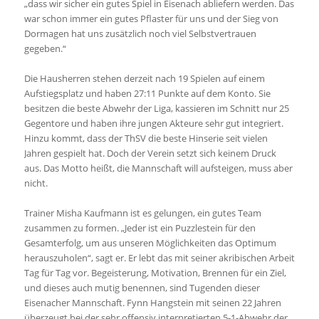
„dass wir sicher ein gutes Spiel in Eisenach abliefern werden. Das
war schon immer ein gutes Pflaster für uns und der Sieg von
Dormagen hat uns zusätzlich noch viel Selbstvertrauen
gegeben.“
Die Hausherren stehen derzeit nach 19 Spielen auf einem
Aufstiegsplatz und haben 27:11 Punkte auf dem Konto. Sie
besitzen die beste Abwehr der Liga, kassieren im Schnitt nur 25
Gegentore und haben ihre jungen Akteure sehr gut integriert.
Hinzu kommt, dass der ThSV die beste Hinserie seit vielen
Jahren gespielt hat. Doch der Verein setzt sich keinem Druck
aus. Das Motto heißt, die Mannschaft will aufsteigen, muss aber
nicht.
Trainer Misha Kaufmann ist es gelungen, ein gutes Team
zusammen zu formen. „Jeder ist ein Puzzlestein für den
Gesamterfolg, um aus unseren Möglichkeiten das Optimum
herauszuholen“, sagt er. Er lebt das mit seiner akribischen Arbeit
Tag für Tag vor. Begeisterung, Motivation, Brennen für ein Ziel,
und dieses auch mutig benennen, sind Tugenden dieser
Eisenacher Mannschaft. Fynn Hangstein mit seinen 22 Jahren
überzeugt bei der sehr offensiv interpretierten 5-1-Abwehr der