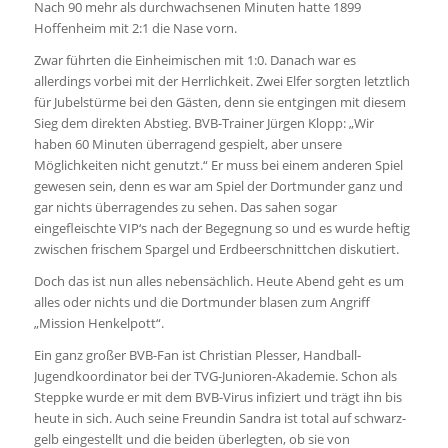
Nach 90 mehr als durchwachsenen Minuten hatte 1899
Hoffenheim mit 2:1 die Nase vorn.
Zwar führten die Einheimischen mit 1:0. Danach war es
allerdings vorbei mit der Herrlichkeit. Zwei Elfer sorgten letztlich
für Jubelstürme bei den Gästen, denn sie entgingen mit diesem
Sieg dem direkten Abstieg. BVB-Trainer Jürgen Klopp: „Wir
haben 60 Minuten überragend gespielt, aber unsere
Möglichkeiten nicht genutzt.“ Er muss bei einem anderen Spiel
gewesen sein, denn es war am Spiel der Dortmunder ganz und
gar nichts überragendes zu sehen. Das sahen sogar
eingefleischte VIP‘s nach der Begegnung so und es wurde heftig
zwischen frischem Spargel und Erdbeerschnittchen diskutiert.
Doch das ist nun alles nebensächlich. Heute Abend geht es um
alles oder nichts und die Dortmunder blasen zum Angriff
„Mission Henkelpott“.
Ein ganz großer BVB-Fan ist Christian Plesser, Handball-
Jugendkoordinator bei der TVG-Junioren-Akademie. Schon als
Steppke wurde er mit dem BVB-Virus infiziert und trägt ihn bis
heute in sich. Auch seine Freundin Sandra ist total auf schwarz-
gelb eingestellt und die beiden überlegten, ob sie von