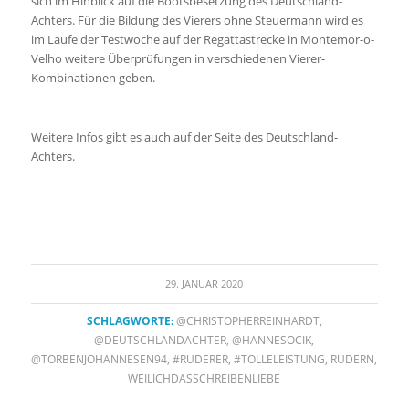
sich im Hinblick auf die Bootsbesetzung des Deutschland-
Achters. Für die Bildung des Vierers ohne Steuermann wird es
im Laufe der Testwoche auf der Regattastrecke in Montemor-o-
Velho weitere Überprüfungen in verschiedenen Vierer-
Kombinationen geben.
Weitere Infos gibt es auch auf der Seite des Deutschland-
Achters.
29. JANUAR 2020
SCHLAGWORTE:
@CHRISTOPHERREINHARDT
,
@DEUTSCHLANDACHTER
,
@HANNESOCIK
,
@TORBENJOHANNESEN94
,
#RUDERER
,
#TOLLELEISTUNG
,
RUDERN
,
WEILICHDASSCHREIBENLIEBE