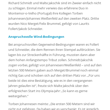
Richard Schmidt und Malte Jakschik sind im Zweier einfach nicht
zu schlagen. Einmal mehr verwies das erfahrene Duo in
Montemor-o-Velho (Portugal) ihre Kollegen Torben
Johannesen/Johannes Weißenfeld auf den zweiten Platz. Dritte
wurden Nico Merget/Felix Brummel, gefolgt von Laurits
Follert/Jakob Schneider.
Anspruchsvolle Wind-Bedingungen
Bei anspruchsvollen Gegenwind-Bedingungen waren es Follert
und Schneider, die dem Rennen ihren Stempel aufdrückten. Sie
lagen bis zur Streckenhälfte in Führung, mussten dann aber
dem hohen Anfangstempo Tribut zollen. Schmidt/Jakschik
zogen vorbei, gefolgt von Johannesen/Weißenfeld – und auf den
letzten 500 Metern gaben auch Merget/Brummel noch einmal
richtig Gas und schoben sich auf den dritten Platz vor. „Für uns
beide ist dies eine Bestätigung, wie es in den vergangenen
Jahren gelaufen ist“, freute sich Malte Jakschik über den
erfolgreichen Start ins Olympia-Jahr: „So kann es gerne
weitergehen.“
Torben Johannesen meinte: „Die ersten 500 Metern sind wir
nicht gut gefahren. Da haben wir es verschenkt. Es ist ärgerlich,