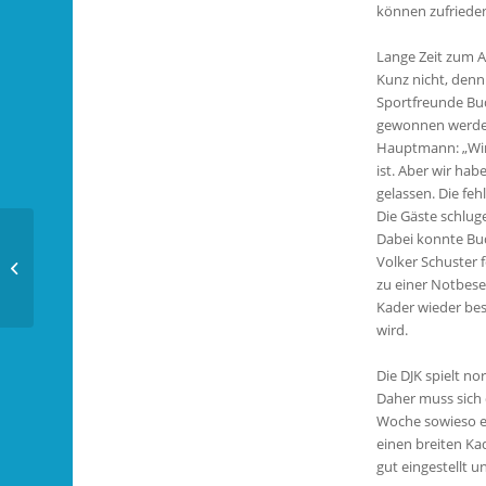
können zufriede
Lange Zeit zum 
Kunz nicht, denn
Sportfreunde Bu
gewonnen werden
Hauptmann: „Wir
ist. Aber wir ha
gelassen. Die fehl
Die Gäste schlug
Handball – 3. Liga: HSG
Dabei konnte Bud
Hanau muss lange auf
Volker Schuster f
Torhüter Fabian Tomm
zu einer Notbese
ve...
Kader wieder bess
wird.
Die DJK spielt n
Daher muss sich d
Woche sowieso ei
einen breiten Ka
gut eingestellt u