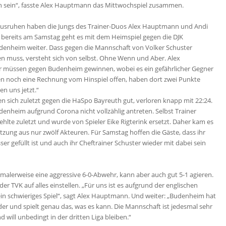
n sein“, fasste Alex Hauptmann das Mittwochspiel zusammen.
Ausruhen haben die Jungs des Trainer-Duos Alex Hauptmann und Andi
 bereits am Samstag geht es mit dem Heimspiel gegen die DJK
denheim weiter. Dass gegen die Mannschaft von Volker Schuster
 muss, versteht sich von selbst. Ohne Wenn und Aber. Alex
 müssen gegen Budenheim gewinnen, wobei es ein gefährlicher Gegner
ben noch eine Rechnung vom Hinspiel offen, haben dort zwei Punkte
en uns jetzt.“
en sich zuletzt gegen die HaSpo Bayreuth gut, verloren knapp mit 22:24.
enheim aufgrund Corona nicht vollzählig antreten. Selbst Trainer
ehlte zuletzt und wurde von Spieler Eike Rigterink ersetzt. Daher kam es
tzung aus nur zwölf Akteuren. Für Samstag hoffen die Gäste, dass ihr
er gefüllt ist und auch ihr Cheftrainer Schuster wieder mit dabei sein
ormalerweise eine aggressive 6-0-Abwehr, kann aber auch gut 5-1 agieren.
er TVK auf alles einstellen. „Für uns ist es aufgrund der englischen
n schwieriges Spiel“, sagt Alex Hauptmann. Und weiter: „Budenheim hat
der und spielt genau das, was es kann. Die Mannschaft ist jedesmal sehr
nd will unbedingt in der dritten Liga bleiben.“