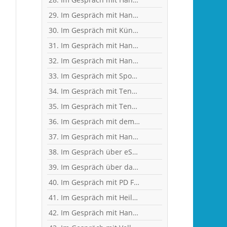
29. Im Gespräch mit Handball-Jugendkoordinator und Trainer Christian Plesser
30. Im Gespräch mit Künstler und Sänger Frank Keller
31. Im Gespräch mit Handballerin Emy van Wingerden
32. Im Gespräch mit Handball-Torhüterin Sabine Englert
33. Im Gespräch mit Sportwissenschaftler Ralf Brandt - Hirntumor und Sport
34. Im Gespräch mit Tennistrainer Christoph Meyer
35. Im Gespräch mit Tennisspielerin Sophia Luisa Niemeyer
36. Im Gespräch mit dem ehemaligen Handballer und jetzigen Wanderführer Arndt Morawe
37. Im Gespräch mit Handball-Nationaltorhüterin Ann-Cathrin Giegerich
38. Im Gespräch über eSports mit Benjamin Engler, Consultant und Dozent
39. Im Gespräch über das Corona-Virus mit Heilpraktikerin Angelika Rüdel
40. Im Gespräch mit PD Frau Dr. Wiewrodt - Hirntumor und Sport
41. Im Gespräch mit Heilpraktikerin Angelika Rüdel
42. Im Gespräch mit Handball-Trainer Tobias Milde