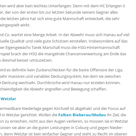
alten wird aber kein leichtes Unterfangen. Denn mit dem HC Erlangen II
, der von der ersten bis zur letzten Sekunde seinem Gegner alles
die letzten Jahre hat sich eine gute Mannschaft entwickelt, die sehr
ingespielt wirkt.
d Co. wartet eine Menge Arbeit. In der Abwehr muss sich Hanau auf viel
duelle Qualität und viele gute Schützen einstellen. Insbesondere auf das
er Eigengewächs Tarek Marschall muss die HSG-Hintermannschaft
inspiel brach der HSG die mangelnde Chancenverwertung am Ende das
 es diesmal besser umzusetzen.
ird es definitiv kein Zuckerschlecken für die beste Offensive der Liga.
 sehr massives und variables Deckungssystem, bei dem sie zwischen
-0-Deckung wechseln. Durchbrüche wird Hanau nur erzielen können,
chwindigkeit die Abwehr angreifen und Bewegung schaffen.
 Wetzlar
 vermeidbare Niederlage gegen Kirchzell ist abgehakt und der Focus auf
l in Wetzlar gerichtet. Wollen die
Falken Bieberau/Modau
ihr Ziel, die
on zu erreichen, nicht aus den Augen verlieren, so müssen sie in Wetzlar
ssen sie aber an die guten Leistungen in Coburg und gegen Nieder-
 denn Wetzlar ist kein einfacher Gegner und steht zu Recht im oberen