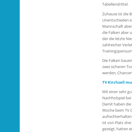
Tabellendrittel.
Zuhause ist die 
Unentschieden e
Mannschaft aber 
die Falken aber u
der die letzte N
zahlreicher Verl
Trainingspensum
Die Falken bauen
zwei sicheren Tor
werden, Chancen 
TV Kirchzell m
Mit einer sehr gu
Nachholspiel bei
Damit haben die 
Woche beim TV G
aufrechterhalten
ist von Platz dre
gezeigt, hatten 