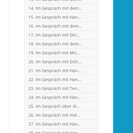
14. Im Gespräch mit dem ehemaligen Nationaltorhüter, Welt- und Europameister Carsten Lichtlein
15. Im Gespräch mit Handball-Trainer und Diplom-Sportwissenschaftler Ralf Bader
16. Im Gespräch mit dem ehemaligen Handball-Junioren-Nationalspieler Tom Spieß
17. Im Gespräch mit Dino Corak, Kreisläufer beim Handball-Zweitligisten TV Großwallstadt
18. Im Gespräch mit dem ehemaligen Handball-Junioren-Nationalspieler Lars Spieß
19. Im Gespräch mit Michael Spatz, Geschäftsführer des Handball-Zweitligisten TV Großwallstadt
20. Im Gespräch mit Eishockey-"Neu"-Bundestrainer Harold Kreis
21. Im Gespräch mit Handball-Torhüter Can Adanir
22. Im Gespräch mit Handball-Teammanagerin Nina Mattes
23. Im Gespräch mit Tennisprofi Marvin Netuschil
24. Im Gespräch mit Handball-Welt- und Europameister Carsten Lichtlein
25. Im Gespräch über dies und das mit Heilpraktikerin Angelika Rüdel
26. Im Gespräch mit Vollblut-Handballer Florian Eisenträger
27. Im Gespräch mit Handball-Torhüter Jan-Steffen Redwitz
28. Im Gespräch mit Handball-Nationaltorhüterin Isabell Roch