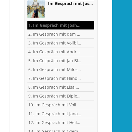
Im Gespräch mit Joshua Osifo - zwischen Studium, Handball und Weltreise
1. Im Gespräch mit Joshua Osifo - zwischen Studium, Handball und Weltreise
2. Im Gespräch mit dem ehemaligen Fußballer, jetzigen Handball-Fan und KFZ-Techniker-Meister Matthias Rieth
3. Im Gespräch mit Vollblut-Handballer und Personal Trainer Dennis Weit
4. Im Gespräch mit Andreas Kunz, ehemaliger Bundesliga-Spieler, Trainer und Inhaber des MTZ Großwallstadt
5. Im Gespräch mit Jan Blank, ehemaliger Handballer und Kapitän beim Drittligisten TV Kirchzell
6. Im Gespräch mit Milos Putera, Co-Trainer und Torhüter-Trainer beim Erstligisten SC DHfK Leipzig
7. Im Gespräch mit Handball-Trainer Alex Hauptmann
8. Im Gespräch mit Lisa Mößinger - Marketing und Sponsoring Verantwortliche bei den Flames
9. Im Gespräch mit Diplom-Ingenieur und Fitness-Trainer Achim Glaab
10. Im Gespräch mit Vollblut-Handballer Patrick Gempp vom <nobr>TV Großwallstadt</nobr>
11. Im Gespräch mit Jana Pfeil - Gründerin Netzwerk selbständiger Frauen
12. Im Gespräch mit Heilpraktikerin Angelika Rüdel
13. Im Gespräch mit dem ehemaligen TVG-Spieler und Rechtsanwalt Uli Wolf