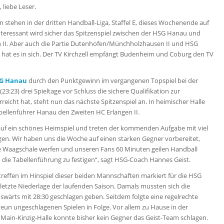
 liebe Leser.
 stehen in der dritten Handball-Liga, Staffel E, dieses Wochenende auf
nteressant wird sicher das Spitzenspiel zwischen der HSG Hanau und
 II. Aber auch die Partie Dutenhofen/Münchholzhausen II und HSG
at es in sich. Der TV Kirchzell empfängt Budenheim und Coburg den TV
G Hanau
durch den Punktgewinn im vergangenen Topspiel bei der
3:23) drei Spieltage vor Schluss die sichere Qualifikation zur
reicht hat, steht nun das nächste Spitzenspiel an. In heimischer Halle
ellenführer Hanau den Zweiten HC Erlangen II.
auf ein schönes Heimspiel und treten der kommenden Aufgabe mit viel
en. Wir haben uns die Woche auf einen starken Gegner vorbereitet,
die Waagschale werfen und unseren Fans 60 Minuten geilen Handball
 die Tabellenführung zu festigen“, sagt HSG-Coach Hannes Geist.
reffen im Hinspiel dieser beiden Mannschaften markiert für die HSG
letzte Niederlage der laufenden Saison. Damals mussten sich die
wärts mit 28:30 geschlagen geben. Seitdem folgte eine regelrechte
 neun ungeschlagenen Spielen in Folge. Vor allem zu Hause in der
Main-Kinzig-Halle konnte bisher kein Gegner das Geist-Team schlagen.