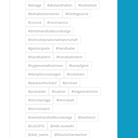
#absage
#abstandhalten
#basketball
#behaltetdienerven
#bleibtgesund
#corona
#coronavirus
#drittehandballbundesliga
#eishockeynationalmannschaft
#geisterspiele
#handballer
#handballerin
#handballmatch
#hygienemaßnahmen
#kampfgeist
#kämpfenundsiegen
#lockdown
#passtaufeuchauf
#podcast
#podcaster
#ruderer
#siegesindschön
#tennisanlage
#tennisball
#tennismatch
#zweitehandballbundesliga
@barbesch
@cob2016
@deb-auswahl
@deb_teams
@Deutschlandachter