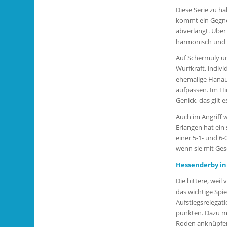
Diese Serie zu h
kommt ein Gegner
abverlangt. Über 
harmonisch und e
Auf Schermuly un
Wurfkraft, indivi
ehemalige Hanau
aufpassen. Im H
Genick, das gilt
Auch im Angriff w
Erlangen hat ein
einer 5-1- und 6
wenn sie mit Ges
Hessenderby in
Die bittere, weil
das wichtige Spie
Aufstiegsrelegati
punkten. Dazu mü
Roden anknüpfen,