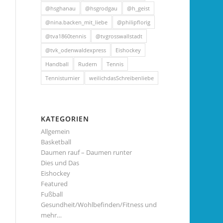
@hsghanau
@hsgrodgau
@h_geist
@nina.backen_mit_liebe
@philipflorig
@tva1860tennis
@tvgrosswallstadt
@tvk_odenwaldexpress
Eishockey
Handball
Rudern
Tennis
Tennisturnier
weilichdasSchreibenliebe
KATEGORIEN
Allgemein
Basketball
Daumen rauf – Daumen runter
Dies und Das
Eishockey
Featured
Fußball
Gesundheit/Wohlbefinden/Fitness und
mehr…