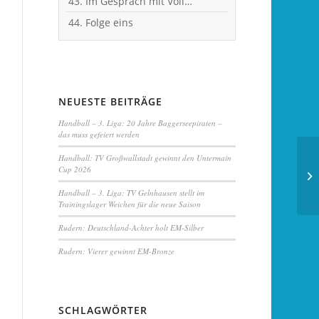
43. Im Gespräch mit Vollblut-Handballer Michael Spatz
44. Folge eins
NEUESTE BEITRÄGE
Handball – 3. Liga: 20 Jahre Baggerseepiraten –
das muss gefeiert werden
Handball:
TV Großwallstadt
gewinnt den Untermain
Cup 2026
Handball – 3. Liga:
TV Gelnhausen
stellt im
Trainingslager Weichen für die neue Saison
Rudern: Deutschland-Achter holt EM-Silber
Rudern: Vierer gewinnt
EM-Bronze
SCHLAGWÖRTER