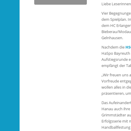
Liebe Leserinnen,
Vier Begegnungen
dem Spielplan. I
dem HC Erlangen
Bieberau/Modau h
Gelnhausen.
Nachdem die
HS
HaSpo Bayreuth (2
Aufstiegsrunde er
empfängt der Tab
„Wir freuen uns 
Vorfreude entgeg
wollen alles in 
präsentieren, um
Das Aufeinandert
Hanau auch ihre 
Grimmstädter aus
Erfolgsserie mit
Handballfestung 