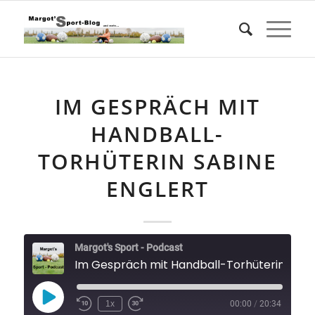
IM GESPRÄCH MIT
HANDBALL-
TORHÜTERIN SABINE
ENGLERT
Margot's Sport - Podcast
Im Gespräch mit Handball-Torhüterin
Play
1x
00:00
/
20:34
Episode