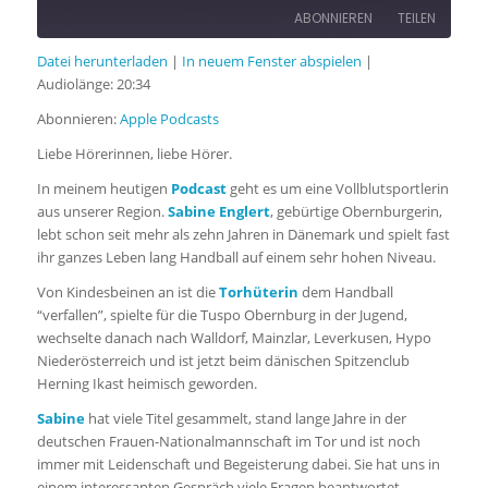
ABONNIEREN
TEILEN
Datei herunterladen
|
In neuem Fenster abspielen
|
TEILEN
Audiolänge: 20:34
Apple Podcasts
Abonnieren:
Apple Podcasts
RSS FEED
LINK
Liebe Hörerinnen, liebe Hörer.
In meinem heutigen
Podcast
geht es um eine Vollblutsportlerin
EMBED
aus unserer Region.
Sabine Englert
, gebürtige Obernburgerin,
lebt schon seit mehr als zehn Jahren in Dänemark und spielt fast
ihr ganzes Leben lang Handball auf einem sehr hohen Niveau.
Von Kindesbeinen an ist die
Torhüterin
dem Handball
“verfallen”, spielte für die Tuspo Obernburg in der Jugend,
wechselte danach nach Walldorf, Mainzlar, Leverkusen, Hypo
Niederösterreich und ist jetzt beim dänischen Spitzenclub
Herning Ikast heimisch geworden.
Sabine
hat viele Titel gesammelt, stand lange Jahre in der
deutschen Frauen-Nationalmannschaft im Tor und ist noch
immer mit Leidenschaft und Begeisterung dabei. Sie hat uns in
einem interessanten Gespräch viele Fragen beantwortet.