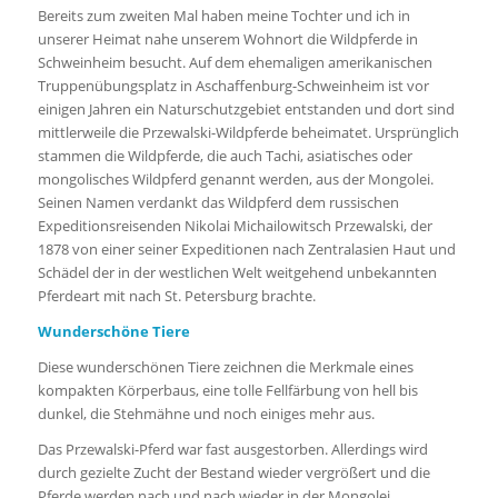
Bereits zum zweiten Mal haben meine Tochter und ich in
unserer Heimat nahe unserem Wohnort die Wildpferde in
Schweinheim besucht.
Auf dem ehemaligen amerikanischen
Truppenübungsplatz in Aschaffenburg-Schweinheim ist vor
einigen Jahren ein Naturschutzgebiet entstanden und dort sind
mittlerweile die
Przewalski-Wildpferde beheimatet. Ursprünglich
stammen die Wildpferde, die auch Tachi, asiatisches oder
mongolisches Wildpferd genannt werden, aus der Mongolei.
Seinen Namen verdankt das Wildpferd dem russischen
Expeditionsreisenden Nikolai Michailowitsch Przewalski, der
1878 von einer seiner Expeditionen nach Zentralasien Haut und
Schädel der in der westlichen Welt weitgehend unbekannten
Pferdeart mit nach St. Petersburg brachte.
Wunderschöne Tiere
Diese wunderschönen Tiere zeichnen die Merkmale eines
kompakten Körperbaus, eine tolle Fellfärbung von hell bis
dunkel, die Stehmähne und noch einiges mehr aus.
Das Przewalski-Pferd war fast ausgestorben. Allerdings wird
durch gezielte Zucht der Bestand wieder vergrößert und die
Pferde werden nach und nach wieder in der Mongolei