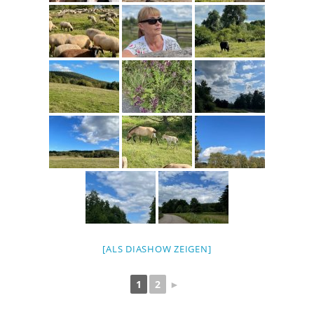
[ALS DIASHOW ZEIGEN]
1
2
►